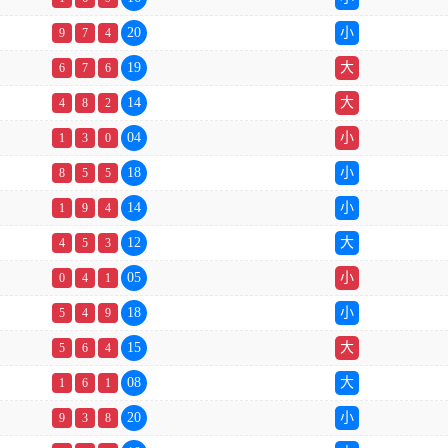
20
小
9
7
4
19
大
6
7
6
14
大
4
8
2
04
小
1
3
0
18
小
8
5
5
14
小
1
9
4
12
大
4
5
3
05
小
0
4
1
18
小
5
4
9
15
大
5
6
4
08
大
1
6
1
20
小
9
3
8