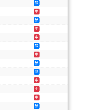
错
中
错
中
中
错
中
错
错
中
中
中
错