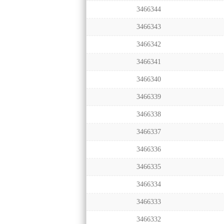
3466344
3466343
3466342
3466341
3466340
3466339
3466338
3466337
3466336
3466335
3466334
3466333
3466332