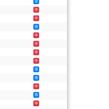
错
中
中
错
中
中
中
中
错
错
中
错
中