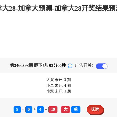
第
3466393
期 距下期:
03
分
06
秒
广告开关：
大双
未开:
3
期
小单
未开:
4
期
小双
未开:
1
期
9
+
6
+
4
=
19
-
大
单
咪牌