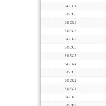
3466331
3466330
3466329
3466328
3466327
3466326
3466325
3466324
3466323
3466322
3466321
3466320
3466319