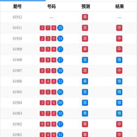
期号
号码
预测
结果
61912
---
单
---
61911
3
7
0
10
双
中
61910
2
3
9
14
双
中
61909
5
3
9
17
单
中
61908
2
9
6
17
双
错
61907
0
7
3
10
双
中
61906
8
4
0
12
单
错
61905
2
1
2
05
双
错
61904
3
0
6
09
双
错
61903
3
7
0
10
单
错
61902
9
8
0
17
单
中
61901
1
4
6
11
单
中