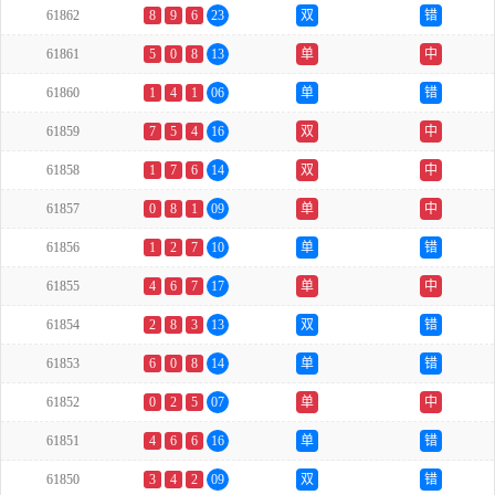
61862
8
9
6
23
双
错
61861
5
0
8
13
单
中
61860
1
4
1
06
单
错
61859
7
5
4
16
双
中
61858
1
7
6
14
双
中
61857
0
8
1
09
单
中
61856
1
2
7
10
单
错
61855
4
6
7
17
单
中
61854
2
8
3
13
双
错
61853
6
0
8
14
单
错
61852
0
2
5
07
单
中
61851
4
6
6
16
单
错
61850
3
4
2
09
双
错