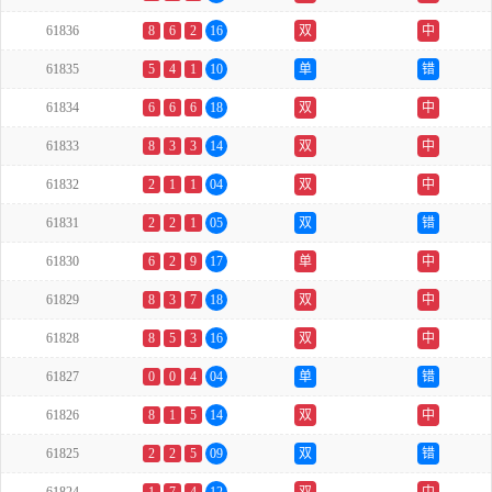
61836
8
6
2
16
双
中
61835
5
4
1
10
单
错
61834
6
6
6
18
双
中
61833
8
3
3
14
双
中
61832
2
1
1
04
双
中
61831
2
2
1
05
双
错
61830
6
2
9
17
单
中
61829
8
3
7
18
双
中
61828
8
5
3
16
双
中
61827
0
0
4
04
单
错
61826
8
1
5
14
双
中
61825
2
2
5
09
双
错