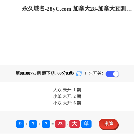
永久域名-28yC.com 加拿大28-加拿大预测-加拿大28开奖结果预测官网|加拿大预测28在线预测官网
第
08100775
期 距下期:
00
分
03
秒
广告开关：
大双
未开:
1
期
小单
未开:
2
期
小双
未开:
6
期
9
7
7
23
大
单
咪牌
+
+
=
-