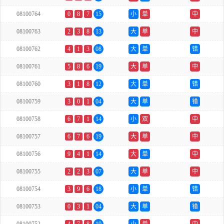
08100764
0
8
7
15
小
单
中
08100763
2
3
8
13
大
单
中
08100762
4
1
3
08
大
单
错
08100761
5
8
6
19
大
单
中
08100760
3
1
8
12
大
单
错
08100759
3
0
1
04
大
单
错
08100758
6
7
1
14
小
双
中
08100757
6
7
6
19
大
单
中
08100756
9
4
1
14
大
单
中
08100755
2
2
3
07
大
单
中
08100754
3
9
6
18
小
单
错
08100753
0
3
1
04
大
单
错