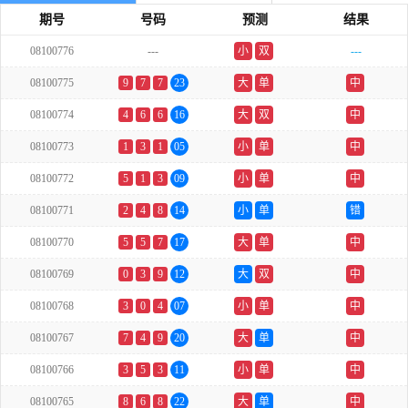
期号
号码
预测
结果
08100776
---
小
双
---
08100775
9
7
7
23
大
单
中
08100774
4
6
6
16
大
双
中
08100773
1
3
1
05
小
单
中
08100772
5
1
3
09
小
单
中
08100771
2
4
8
14
小
单
错
08100770
5
5
7
17
大
单
中
08100769
0
3
9
12
大
双
中
08100768
3
0
4
07
小
单
中
08100767
7
4
9
20
大
单
中
08100766
3
5
3
11
小
单
中
08100765
8
6
8
22
大
单
中