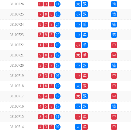
08100726
0
3
8
11
大
双
错
08100725
7
8
0
15
小
双
错
08100724
9
7
8
24
小
单
错
08100723
3
9
8
20
小
单
错
08100722
1
7
2
10
小
单
中
08100721
9
8
2
19
大
单
中
08100720
3
7
7
17
小
双
错
08100719
3
3
1
07
小
单
中
08100718
1
8
3
12
大
双
中
08100717
9
4
6
19
大
双
中
08100716
4
5
8
17
小
双
错
08100715
3
4
4
11
小
单
中
08100714
4
3
0
07
大
单
中