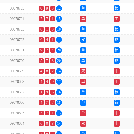
08070705
0
9
3
12
单
错
08070704
7
7
1
15
单
中
08070703
6
1
3
10
单
错
08070702
6
4
1
11
双
错
08070701
9
7
4
20
单
错
08070700
5
7
8
20
单
错
08070699
4
8
2
14
双
中
08070698
4
4
9
17
单
中
08070697
1
9
6
16
单
错
08070696
4
7
7
18
单
错
08070695
5
7
1
13
单
中
08070694
6
0
8
14
双
中