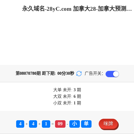
永久域名-28yC.com 加拿大28-加拿大预测-加拿大28开奖结果预测官网|加拿大预测28在线预测官网
第
08070780
期 距下期:
00
分
30
秒
广告开关：
大单
未开:
3
期
大双
未开:
6
期
小双
未开:
1
期
4
4
1
09
小
单
咪牌
+
+
=
-