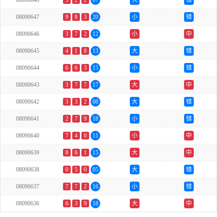
08090648
3
2
2
07
大
错
08090647
9
8
3
20
小
错
08090646
3
7
2
12
小
中
08090645
4
1
8
13
大
错
08090644
6
6
3
15
小
错
08090643
3
7
7
17
大
中
08090642
3
3
2
08
大
错
08090641
2
7
9
18
小
错
08090640
7
4
0
11
小
中
08090639
8
6
1
15
大
中
08090638
0
5
0
05
大
错
08090637
7
7
2
16
小
错
08090636
6
3
9
18
大
中