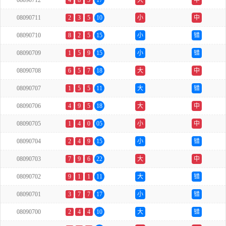
08090712
4
8
5
17
大
中
08090711
2
3
5
10
小
中
08090710
8
2
5
15
小
错
08090709
1
5
9
15
小
错
08090708
6
5
7
18
大
中
08090707
1
5
5
11
大
错
08090706
4
9
5
18
大
中
08090705
1
4
0
05
小
中
08090704
2
4
9
15
小
错
08090703
7
9
6
22
大
中
08090702
9
1
1
11
大
错
08090701
3
7
7
17
小
错
08090700
2
4
4
10
大
错