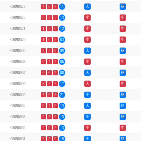
08090673
4
0
7
11
大
错
08090672
6
2
5
13
小
中
08090671
1
5
6
12
小
中
08090670
1
0
2
03
小
中
08090669
4
5
0
09
大
错
08090668
0
4
2
06
小
中
08090667
6
0
2
08
大
错
08090666
8
2
7
17
大
中
08090665
7
6
8
21
小
错
08090664
9
4
0
13
大
错
08090663
2
7
6
15
小
错
08090662
2
9
2
13
小
中
08090661
5
5
9
19
小
错