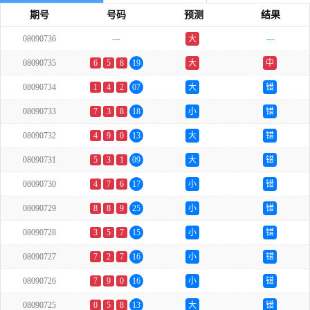
期号
号码
预测
结果
08090736
---
大
---
单
08090735
6
5
8
19
大
中
08090734
1
4
2
07
大
错
08090733
7
3
8
18
小
错
08090732
4
9
0
13
大
错
08090731
5
3
1
09
大
错
08090730
4
7
6
17
小
错
08090729
8
8
9
25
小
错
08090728
3
5
7
15
小
错
08090727
7
2
7
16
小
错
08090726
7
9
0
16
小
错
08090725
0
5
8
13
大
错