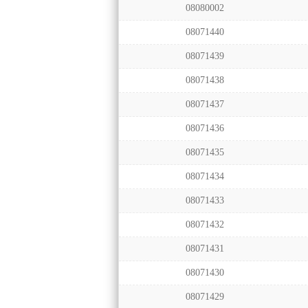
08080002
08071440
08071439
08071438
08071437
08071436
08071435
08071434
08071433
08071432
08071431
08071430
08071429