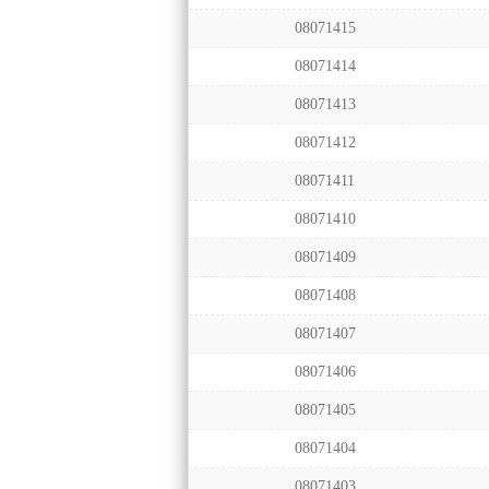
08071415
08071414
08071413
08071412
08071411
08071410
08071409
08071408
08071407
08071406
08071405
08071404
08071403