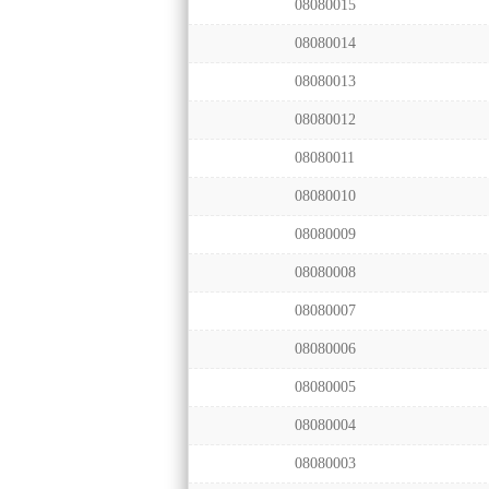
08080015
08080014
08080013
08080012
08080011
08080010
08080009
08080008
08080007
08080006
08080005
08080004
08080003