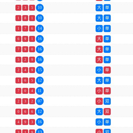
10
大
单
2
3
5
10
大
单
1
8
1
14
小
单
1
7
6
16
大
单
6
9
1
16
大
单
7
9
0
16
大
单
5
2
9
15
小
单
2
4
9
12
大
单
1
6
5
11
小
单
7
0
4
07
小
双
2
3
2
12
大
双
0
6
6
16
小
单
4
9
3
13
小
双
3
1
9