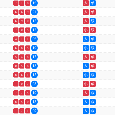
16
大
单
7
1
8
21
大
单
6
6
9
15
大
双
6
9
0
12
小
双
7
0
5
06
大
单
4
1
1
19
小
双
6
8
5
17
大
单
5
4
8
13
大
单
0
5
8
15
小
双
8
6
1
03
小
单
1
0
2
19
大
双
7
7
5
13
大
双
8
5
0
09
大
双
1
7
1