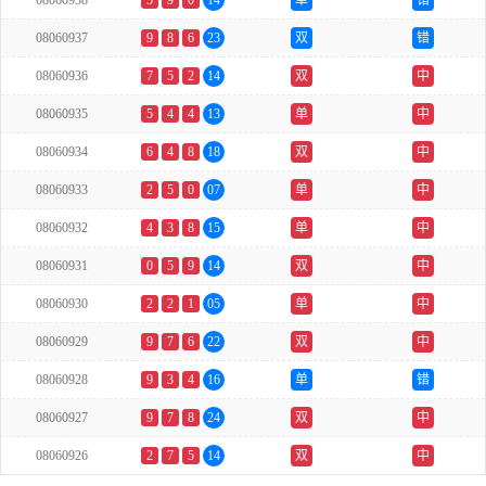
08060938
5
9
0
14
单
错
08060937
9
8
6
23
双
错
08060936
7
5
2
14
双
中
08060935
5
4
4
13
单
中
08060934
6
4
8
18
双
中
08060933
2
5
0
07
单
中
08060932
4
3
8
15
单
中
08060931
0
5
9
14
双
中
08060930
2
2
1
05
单
中
08060929
9
7
6
22
双
中
08060928
9
3
4
16
单
错
08060927
9
7
8
24
双
中
08060926
2
7
5
14
双
中