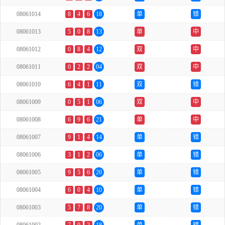
08061014
8
4
6
18
单
错
08061013
5
0
8
13
单
中
08061012
0
8
4
12
双
中
08061011
0
2
2
04
双
中
08061010
6
4
1
11
双
错
08061009
0
5
1
06
双
中
08061008
6
9
6
21
单
中
08061007
9
1
4
14
单
错
08061006
3
1
2
06
单
错
08061005
9
5
6
20
单
错
08061004
6
0
4
10
单
错
08061003
5
7
8
20
单
错