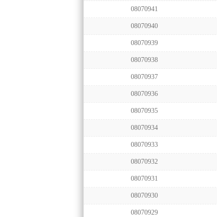
08070941
08070940
08070939
08070938
08070937
08070936
08070935
08070934
08070933
08070932
08070931
08070930
08070929