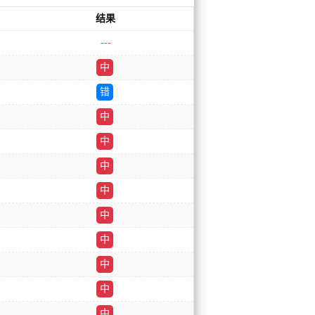
结果
---
中
错
中
中
中
中
中
中
中
中
中