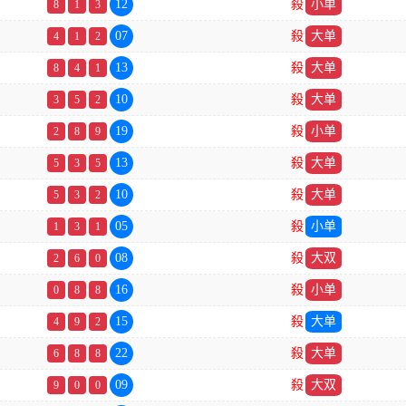
12
殺
小单
8
1
3
07
殺
大单
4
1
2
13
殺
大单
8
4
1
10
殺
大单
3
5
2
19
殺
小单
2
8
9
13
殺
大单
5
3
5
10
殺
大单
5
3
2
05
殺
小单
1
3
1
08
殺
大双
2
6
0
16
殺
小单
0
8
8
15
殺
大单
4
9
2
22
殺
大单
6
8
8
09
殺
大双
9
0
0