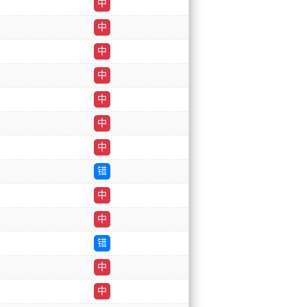
中
中
中
中
中
中
中
错
中
中
错
中
中