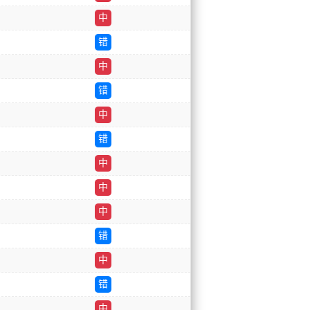
中
错
中
错
中
错
中
中
中
错
中
错
中