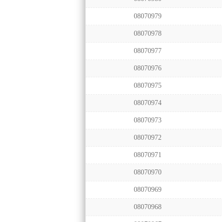
08070979
08070978
08070977
08070976
08070975
08070974
08070973
08070972
08070971
08070970
08070969
08070968