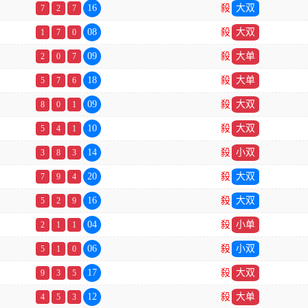
16
殺
大双
7
2
7
08
殺
大双
1
7
0
09
殺
大单
2
0
7
18
殺
大单
5
7
6
09
殺
大双
8
0
1
10
殺
大双
5
4
1
14
殺
小双
3
8
3
20
殺
大双
7
9
4
16
殺
大双
5
2
9
04
殺
小单
2
1
1
06
殺
小双
5
1
0
17
殺
大双
9
3
5
12
殺
大单
4
5
3