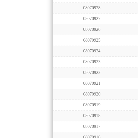
08070928
08070927
08070926
08070925
08070924
08070923
08070922
08070921
08070920
08070919
08070918
08070917
08070916