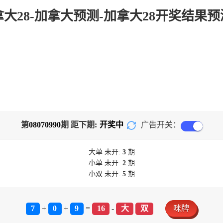
第
08070991
期 距下期:
开奖中
广告开关：
大单
未开:
4
期
大双
未开:
1
期
小双
未开:
6
期
5
+
2
+
4
=
11
-
小
单
咪牌