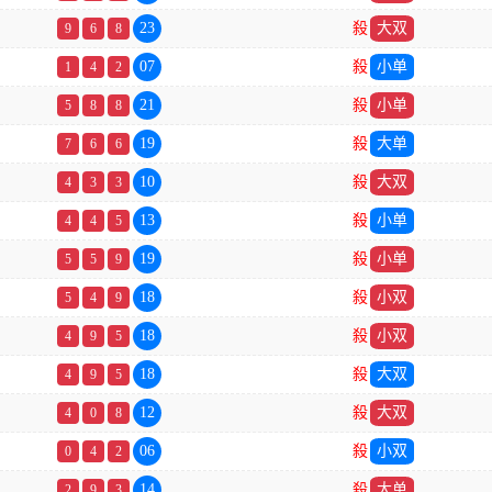
23
殺
大双
9
6
8
07
殺
小单
1
4
2
21
殺
小单
5
8
8
19
殺
大单
7
6
6
10
殺
大双
4
3
3
13
殺
小单
4
4
5
19
殺
小单
5
5
9
18
殺
小双
5
4
9
18
殺
小双
4
9
5
18
殺
大双
4
9
5
12
殺
大双
4
0
8
06
殺
小双
0
4
2
14
殺
大单
2
9
3