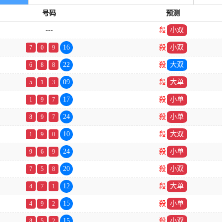
号码
预测
---
殺
小双
16
殺
小双
7
0
9
22
殺
大双
6
8
8
09
殺
大单
5
1
3
17
殺
小单
1
9
7
24
殺
小单
8
9
7
10
殺
大双
1
9
0
24
殺
小单
9
6
9
20
殺
小双
7
5
8
12
殺
大单
4
7
1
15
殺
小单
4
9
2
15
殺
小双
8
5
2