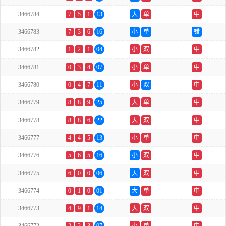
3466784
7
5
1
13
大
单
中
3466783
7
3
6
16
小
单
错
3466782
1
2
1
04
小
双
中
3466781
0
3
4
07
小
单
中
3466780
0
4
7
11
小
双
中
3466779
8
8
9
25
大
单
中
3466778
8
8
6
22
大
双
中
3466777
4
4
5
13
小
单
中
3466776
5
6
5
16
小
双
中
3466775
6
0
0
06
大
双
中
3466774
0
1
0
01
大
单
中
3466773
4
9
1
14
大
双
中