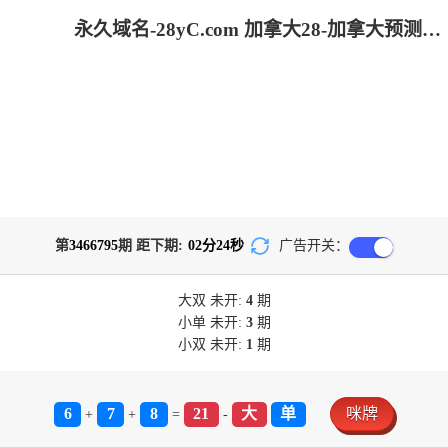
永久域名-28yC.com 加拿大28-加拿大预测-加拿大28开奖结果预测官网|加拿大预测28在线预测官网
第
3466795
期 距下期:
02
分
24
秒
广告开关：
大双
未开:
4
期
小单
未开:
3
期
小双
未开:
1
期
6
7
8
21
大
单
咪牌
+
+
=
-