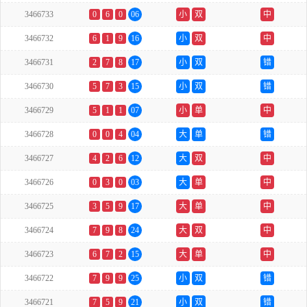
3466733
0
6
0
06
小
双
中
3466732
6
1
9
16
小
双
中
3466731
2
7
8
17
小
双
错
3466730
5
7
3
15
小
双
错
3466729
5
1
1
07
小
单
中
3466728
0
0
4
04
大
单
错
3466727
4
2
6
12
大
双
中
3466726
0
3
0
03
大
单
中
3466725
3
5
9
17
大
单
中
3466724
7
9
8
24
大
双
中
3466723
6
7
2
15
大
单
中
3466722
7
9
9
25
小
双
错
3466721
7
5
9
21
小
双
错