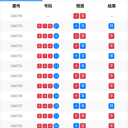
期号
号码
预测
结果
3466796
---
小
双
---
3466795
6
7
8
21
小
双
错
3466794
4
0
2
06
小
双
中
3466793
0
8
4
12
小
单
中
3466792
0
7
4
11
大
双
错
3466791
5
8
1
14
大
单
中
3466790
6
8
2
16
大
双
中
3466789
3
7
2
12
小
单
中
3466788
3
9
6
18
大
单
中
3466787
9
4
5
18
小
单
错
3466786
8
6
7
21
大
单
中
3466785
0
2
4
06
大
双
中