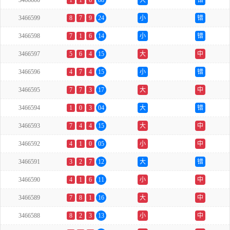
3466600
1
1
6
08
大
错
3466599
8
7
9
24
小
错
3466598
7
1
6
14
小
错
3466597
5
6
4
15
大
中
3466596
4
7
4
15
小
错
3466595
7
7
3
17
大
中
3466594
1
0
3
04
大
错
3466593
7
4
4
15
大
中
3466592
4
1
0
05
小
中
3466591
3
2
7
12
大
错
3466590
4
1
6
11
小
中
3466589
7
8
1
16
大
中
3466588
8
2
3
13
小
中