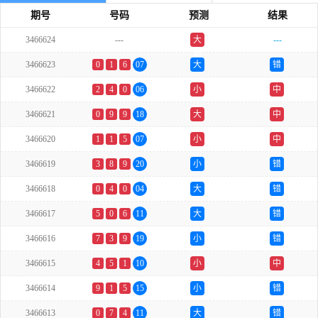
期号
号码
预测
结果
3466624
---
大
---
单
3466623
0
1
6
07
大
错
3466622
2
4
0
06
小
中
3466621
0
9
9
18
大
中
3466620
1
1
5
07
小
中
3466619
3
8
9
20
小
错
3466618
0
4
0
04
大
错
3466617
5
0
6
11
大
错
3466616
7
3
9
19
小
错
3466615
4
5
1
10
小
中
3466614
9
1
5
15
小
错
3466613
0
7
4
11
大
错