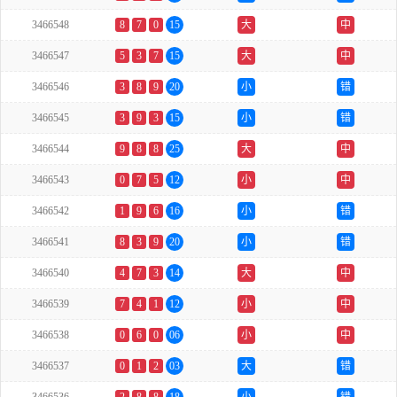
3466548
8
7
0
15
大
中
3466547
5
3
7
15
大
中
3466546
3
8
9
20
小
错
3466545
3
9
3
15
小
错
3466544
9
8
8
25
大
中
3466543
0
7
5
12
小
中
3466542
1
9
6
16
小
错
3466541
8
3
9
20
小
错
3466540
4
7
3
14
大
中
3466539
7
4
1
12
小
中
3466538
0
6
0
06
小
中
3466537
0
1
2
03
大
错