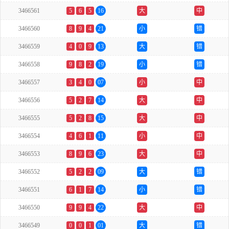
3466561
5
6
5
16
大
中
3466560
8
9
4
21
小
错
3466559
4
0
9
13
大
错
3466558
9
8
2
19
小
错
3466557
3
4
0
07
小
中
3466556
5
2
7
14
大
中
3466555
5
2
8
15
大
中
3466554
4
6
1
11
小
中
3466553
8
9
6
23
大
中
3466552
5
2
2
09
大
错
3466551
6
1
7
14
小
错
3466550
9
9
4
22
大
中
3466549
0
0
1
01
大
错