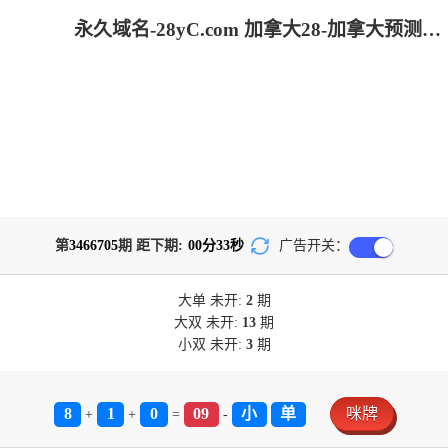
永久域名-28yC.com 加拿大28-加拿大预测-加拿大28开奖结果预测官网|加拿大预测28在线预测官网
第
3466705
期 距下期:
00
分
33
秒
广告开关：
大单
未开:
2
期
大双
未开:
13
期
小双
未开:
3
期
8
1
0
09
小
单
咪牌
+
+
=
-