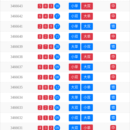
3466643
5
8
3
16
小单
大双
中
3466642
6
4
7
17
小双
大单
中
3466641
2
6
9
17
小单
大双
错
3466640
8
2
5
15
小双
大单
中
3466639
7
7
6
20
大单
小双
错
3466638
5
4
7
16
小单
大双
中
3466637
6
2
1
09
小单
大双
中
3466636
2
2
4
08
小双
大单
中
3466635
0
8
4
12
大双
小单
错
3466634
0
3
2
05
大单
小双
错
3466633
2
2
2
06
大双
小单
错
3466632
5
1
3
09
小双
大单
错
3466631
4
3
2
09
大双
小单
中