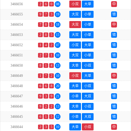
3466656
2
6
0
08
小双
大单
中
3466655
9
7
3
19
大双
小单
错
3466654
7
8
3
18
大双
小单
中
3466653
2
8
5
15
大双
小单
错
3466652
1
4
2
07
小双
大单
错
3466651
2
7
1
10
大双
小单
错
3466650
8
1
4
13
大单
小双
错
3466649
1
7
2
10
小双
大单
中
3466648
6
6
8
20
大单
小双
错
3466647
9
3
9
21
小单
大双
错
3466646
9
2
2
13
大单
小双
错
3466645
6
1
5
12
小单
大双
错
3466644
2
3
5
10
大单
小双
中