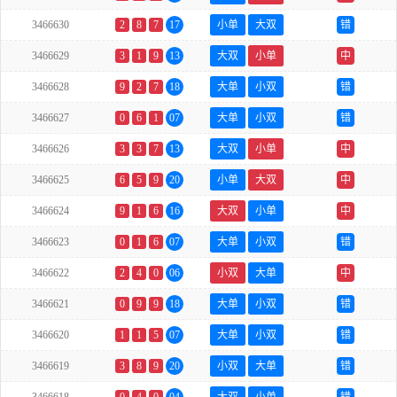
3466630
2
8
7
17
小单
大双
错
3466629
3
1
9
13
大双
小单
中
3466628
9
2
7
18
大单
小双
错
3466627
0
6
1
07
大单
小双
错
3466626
3
3
7
13
大双
小单
中
3466625
6
5
9
20
小单
大双
中
3466624
9
1
6
16
大双
小单
中
3466623
0
1
6
07
大单
小双
错
3466622
2
4
0
06
小双
大单
中
3466621
0
9
9
18
大单
小双
错
3466620
1
1
5
07
大单
小双
错
3466619
3
8
9
20
小双
大单
错