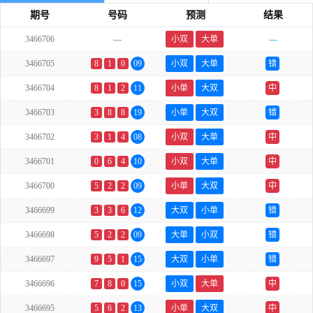
期号
号码
预测
结果
3466706
---
小双
大单
---
3466705
8
1
0
09
小双
大单
错
3466704
8
1
2
11
小单
大双
中
3466703
3
8
8
19
小单
大双
错
3466702
3
1
4
08
小双
大单
中
3466701
0
6
4
10
小双
大单
中
3466700
5
2
2
09
小单
大双
中
3466699
3
3
6
12
大双
小单
错
3466698
5
2
2
09
大单
小双
错
3466697
9
5
1
15
大双
小单
错
3466696
7
8
0
15
小双
大单
中
3466695
5
6
2
13
小单
大双
中