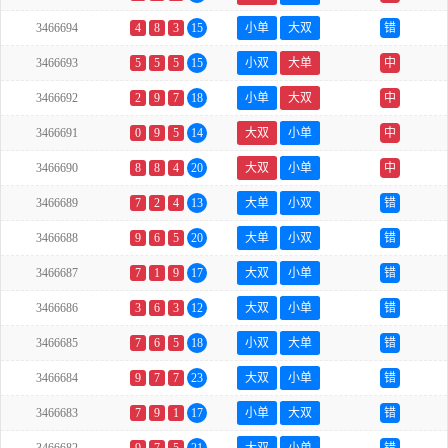
3466694
4
8
3
15
小单
大双
错
3466693
5
5
5
15
小双
大单
中
3466692
2
9
7
18
小单
大双
中
3466691
0
9
5
14
大双
小单
中
3466690
8
8
4
20
大双
小单
中
3466689
7
2
4
13
大单
小双
错
3466688
9
6
5
20
大单
小双
错
3466687
7
1
9
17
大双
小单
错
3466686
3
6
3
12
大双
小单
错
3466685
7
6
5
18
小双
大单
错
3466684
9
7
7
23
大双
小单
错
3466683
7
9
1
17
小单
大双
错