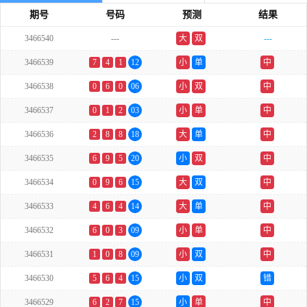
期号
号码
预测
结果
3466540
---
大
双
---
3466539
7
4
1
12
小
单
中
3466538
0
6
0
06
小
双
中
3466537
0
1
2
03
小
单
中
3466536
2
8
8
18
大
单
中
3466535
6
9
5
20
小
双
中
3466534
0
9
6
15
大
双
中
3466533
4
6
4
14
大
单
中
3466532
6
0
3
09
小
单
中
3466531
1
0
8
09
小
双
中
3466530
5
6
4
15
小
双
错
3466529
6
2
7
15
小
单
中