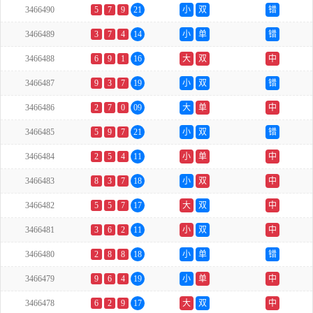
3466490
5
7
9
21
小
双
错
3466489
3
7
4
14
小
单
错
3466488
6
9
1
16
大
双
中
3466487
9
3
7
19
小
双
错
3466486
2
7
0
09
大
单
中
3466485
5
9
7
21
小
双
错
3466484
2
5
4
11
小
单
中
3466483
8
3
7
18
小
双
中
3466482
5
5
7
17
大
双
中
3466481
3
6
2
11
小
双
中
3466480
2
8
8
18
小
单
错
3466479
9
6
4
19
小
单
中
3466478
6
2
9
17
大
双
中