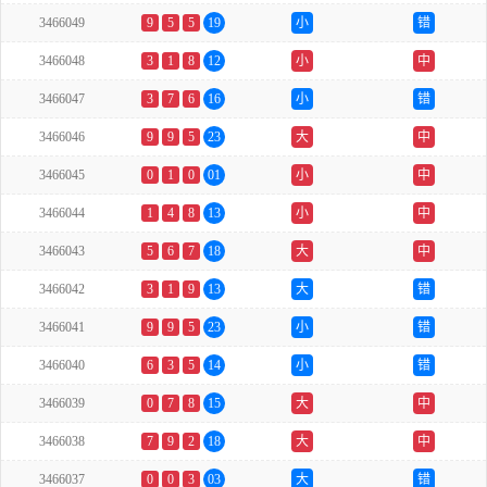
3466049
9
5
5
19
小
错
3466048
3
1
8
12
小
中
3466047
3
7
6
16
小
错
3466046
9
9
5
23
大
中
3466045
0
1
0
01
小
中
3466044
1
4
8
13
小
中
3466043
5
6
7
18
大
中
3466042
3
1
9
13
大
错
3466041
9
9
5
23
小
错
3466040
6
3
5
14
小
错
3466039
0
7
8
15
大
中
3466038
7
9
2
18
大
中
3466037
0
0
3
03
大
错