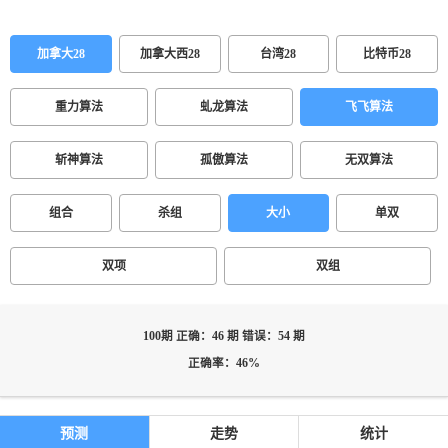
加拿大28
加拿大西28
台湾28
比特币28
重力算法
虬龙算法
飞飞算法
斩神算法
孤傲算法
无双算法
组合
杀组
大小
单双
双项
双组
100期 正确：46 期 错误：54 期
正确率：46%
预测
走势
统计