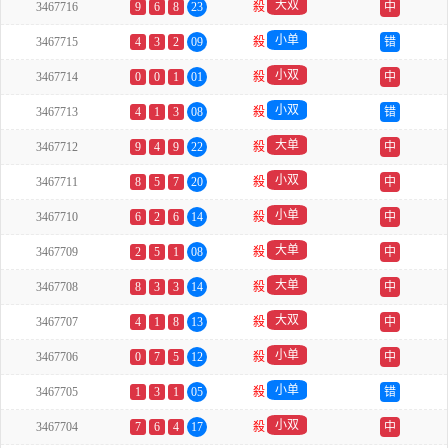
大双
3467716
9
6
8
23
殺
中
小单
3467715
4
3
2
09
殺
错
小双
3467714
0
0
1
01
殺
中
小双
3467713
4
1
3
08
殺
错
大单
3467712
9
4
9
22
殺
中
小双
3467711
8
5
7
20
殺
中
小单
3467710
6
2
6
14
殺
中
大单
3467709
2
5
1
08
殺
中
大单
3467708
8
3
3
14
殺
中
大双
3467707
4
1
8
13
殺
中
小单
3467706
0
7
5
12
殺
中
小单
3467705
1
3
1
05
殺
错
小双
3467704
7
6
4
17
殺
中