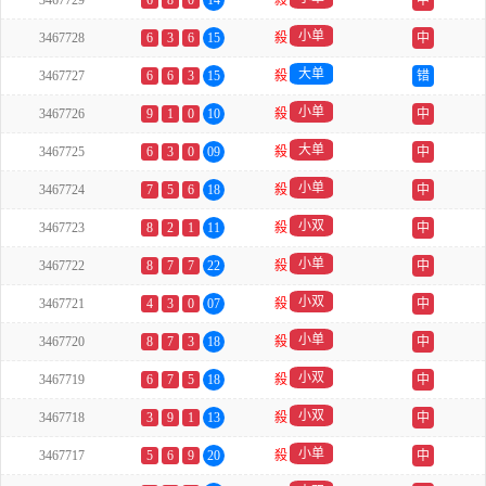
3467729
6
8
0
14
殺
中
小单
3467728
6
3
6
15
殺
中
大单
3467727
6
6
3
15
殺
错
小单
3467726
9
1
0
10
殺
中
大单
3467725
6
3
0
09
殺
中
小单
3467724
7
5
6
18
殺
中
小双
3467723
8
2
1
11
殺
中
小单
3467722
8
7
7
22
殺
中
小双
3467721
4
3
0
07
殺
中
小单
3467720
8
7
3
18
殺
中
小双
3467719
6
7
5
18
殺
中
小双
3467718
3
9
1
13
殺
中
小单
3467717
5
6
9
20
殺
中