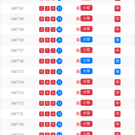
小双
3467741
2
3
8
13
殺
中
小单
3467740
8
3
8
19
殺
中
大单
3467739
4
2
2
08
殺
中
大单
3467738
8
9
8
25
殺
错
小双
3467737
9
7
1
17
殺
中
小单
3467736
4
0
5
09
殺
错
大单
3467735
9
1
5
15
殺
错
大单
3467734
3
4
5
12
殺
中
大单
3467733
6
8
6
20
殺
中
小单
3467732
0
9
6
15
殺
中
大单
3467731
9
1
4
14
殺
中
小单
3467730
5
6
9
20
殺
中
小单