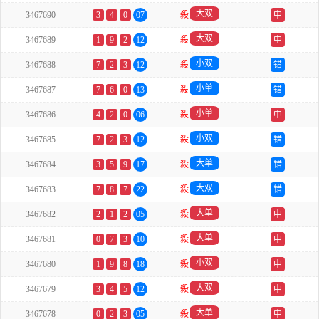
大双
3467690
3
4
0
07
殺
中
大双
3467689
1
9
2
12
殺
中
小双
3467688
7
2
3
12
殺
错
小单
3467687
7
6
0
13
殺
错
小单
3467686
4
2
0
06
殺
中
小双
3467685
7
2
3
12
殺
错
大单
3467684
3
5
9
17
殺
错
大双
3467683
7
8
7
22
殺
错
大单
3467682
2
1
2
05
殺
中
大单
3467681
0
7
3
10
殺
中
小双
3467680
1
9
8
18
殺
中
大双
3467679
3
4
5
12
殺
中
大单
3467678
0
2
3
05
殺
中