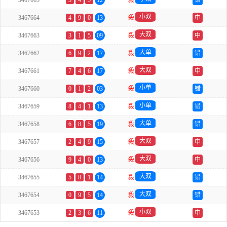
3467665
3
4
5
12
殺
错
小双
3467664
4
9
0
13
殺
中
大双
3467663
3
1
5
09
殺
中
大单
3467662
6
9
2
17
殺
错
大双
3467661
7
4
6
17
殺
中
小单
3467660
0
1
2
03
殺
错
小单
3467659
8
4
1
13
殺
错
大单
3467658
6
8
5
19
殺
错
大双
3467657
2
4
9
15
殺
中
大双
3467656
9
4
0
13
殺
中
大双
3467655
5
8
1
14
殺
错
大双
3467654
0
9
5
14
殺
错
小双
3467653
2
3
6
11
殺
中