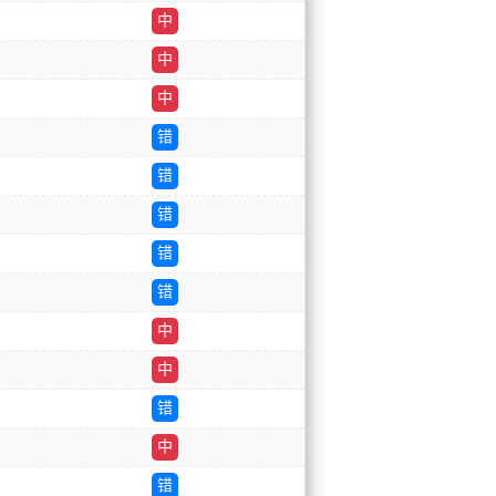
中
中
中
错
错
错
错
错
中
中
错
中
错