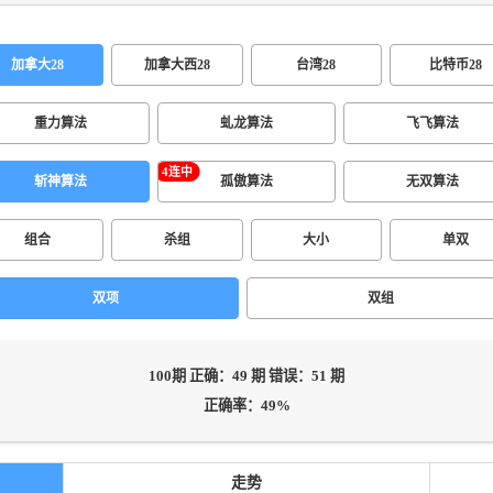
加拿大28
加拿大西28
台湾28
比特币28
重力算法
虬龙算法
飞飞算法
斩神算法
孤傲算法
无双算法
组合
杀组
大小
单双
双项
双组
100期 正确：49 期 错误：51 期
正确率：49%
走势