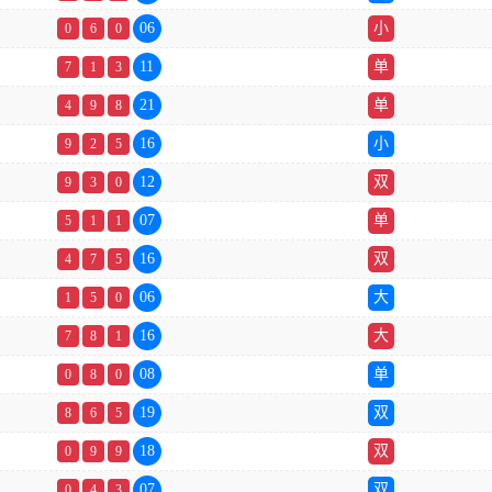
06
小
0
6
0
11
单
7
1
3
21
单
4
9
8
16
小
9
2
5
12
双
9
3
0
07
单
5
1
1
16
双
4
7
5
06
大
1
5
0
16
大
7
8
1
08
单
0
8
0
19
双
8
6
5
18
双
0
9
9
07
双
0
4
3