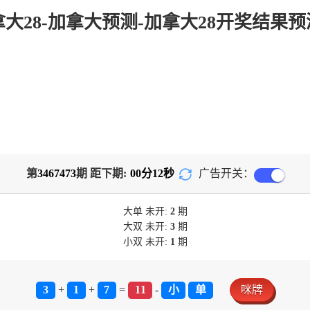
第
3467473
期 距下期:
00
分
12
秒
广告开关：
大单
未开:
2
期
大双
未开:
3
期
小双
未开:
1
期
3
+
1
+
7
=
11
-
小
单
咪牌