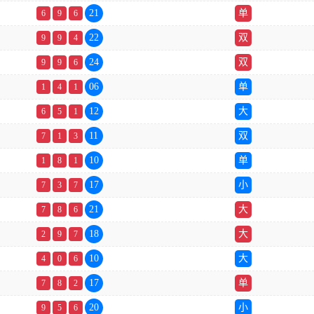
21
单
6
9
6
22
双
9
9
4
24
双
9
9
6
06
单
1
4
1
12
大
6
5
1
11
双
7
1
3
10
单
1
8
1
17
小
7
3
7
21
大
7
8
6
18
大
2
9
7
10
大
4
0
6
17
单
7
8
2
20
小
9
5
6