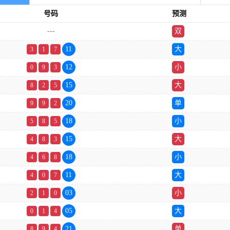
号码
预测
---
双
11
大
3
1
7
12
小
0
9
3
15
大
8
2
5
20
单
9
9
2
18
小
5
8
5
15
大
4
8
3
18
小
4
6
8
11
大
4
0
7
03
小
2
1
0
05
大
0
1
4
21
单
8
9
4