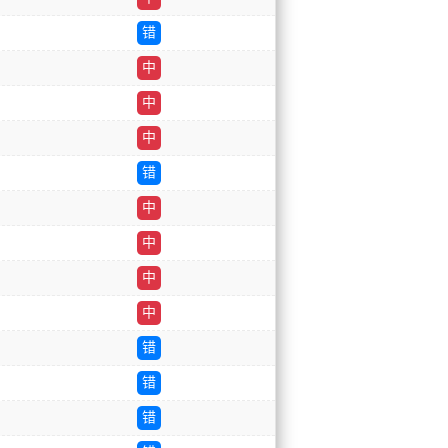
错
中
中
中
错
中
中
中
中
错
错
错