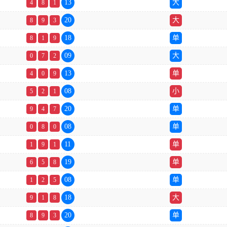
13
大
4
8
1
20
大
8
9
3
18
单
8
1
9
09
大
0
7
2
13
单
4
0
9
08
小
5
2
1
20
单
9
4
7
08
单
0
8
0
11
单
1
9
1
19
单
6
5
8
08
单
1
2
5
18
大
9
1
8
20
单
8
9
3