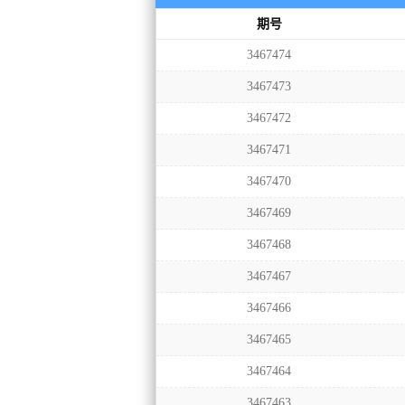
期号
3467474
3467473
3467472
3467471
3467470
3467469
3467468
3467467
3467466
3467465
3467464
3467463