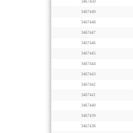
3467450
3467449
3467448
3467447
3467446
3467445
3467444
3467443
3467442
3467441
3467440
3467439
3467438