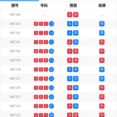
期号
号码
预测
结果
3467144
---
大
单
---
3467143
8
3
2
13
大
双
错
3467142
5
7
2
14
小
单
错
3467141
1
8
2
11
小
双
中
3467140
6
2
0
08
小
双
中
3467139
9
6
0
15
大
单
中
3467138
1
0
1
02
大
单
错
3467137
3
2
6
11
大
双
错
3467136
5
6
1
12
小
单
中
3467135
0
9
4
13
小
双
中
3467134
3
2
2
07
小
双
中
3467133
2
3
3
08
小
双
中