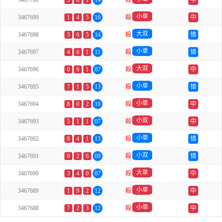
3467700
5
8
1
14
殺
中
小单
3467699
1
4
5
10
殺
中
大双
3467698
3
6
5
14
殺
错
小单
3467697
4
6
1
11
殺
错
大双
3467696
0
6
1
07
殺
中
小单
3467695
7
1
5
13
殺
错
小单
3467694
8
0
2
10
殺
中
小双
3467693
5
1
1
07
殺
中
小单
3467692
8
4
1
13
殺
错
小双
3467691
0
2
6
08
殺
错
大单
3467690
3
4
0
07
殺
中
小单
3467689
1
9
2
12
殺
中
小单
3467688
7
2
3
12
殺
中