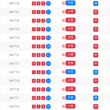
大单
3467738
8
9
8
25
殺
错
小单
3467737
9
7
1
17
殺
中
大双
3467736
4
0
5
09
殺
中
小双
3467735
9
1
5
15
殺
中
大双
3467734
3
4
5
12
殺
中
大单
3467733
6
8
6
20
殺
中
小单
3467732
0
9
6
15
殺
中
大单
3467731
9
1
4
14
殺
中
大双
3467730
5
6
9
20
殺
错
小双
3467729
6
8
0
14
殺
中
小双
3467728
6
3
6
15
殺
中
大单
3467727
6
6
3
15
殺
错
小单
3467726
9
1
0
10
殺
中