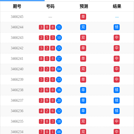
期号
号码
预测
结果
3466245
---
单
---
3466244
3
0
8
11
双
错
3466243
2
5
3
10
双
中
3466242
5
2
8
15
单
中
3466241
8
1
8
17
单
中
3466240
2
2
0
04
双
中
3466239
5
2
6
13
单
中
3466238
2
6
8
16
单
错
3466237
3
9
8
20
单
错
3466236
4
2
6
12
单
错
3466235
7
8
3
18
双
中
3466234
7
0
1
08
双
中