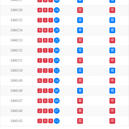
3466157
1
6
1
08
单
错
3466156
4
8
4
16
双
中
3466155
5
1
1
07
双
错
3466154
9
8
9
26
单
错
3466153
8
8
6
22
双
中
3466152
1
1
7
09
双
错
3466151
1
7
8
16
双
中
3466150
5
3
7
15
双
错
3466149
6
2
8
16
双
中
3466148
2
5
1
08
单
错
3466147
9
0
0
09
单
中
3466146
2
0
5
07
单
中
3466145
3
0
9
12
双
中