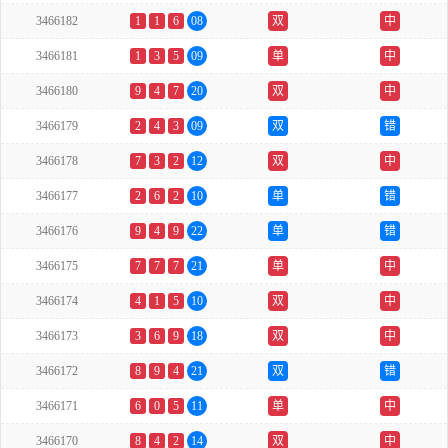
3466182
1
1
6
08
双
中
3466181
1
3
5
09
单
中
3466180
9
4
7
20
双
中
3466179
2
4
3
09
双
错
3466178
7
3
2
12
双
中
3466177
2
6
2
10
单
错
3466176
9
4
9
22
单
错
3466175
7
7
7
21
单
中
3466174
4
1
5
10
双
中
3466173
3
6
9
18
双
中
3466172
8
9
4
21
双
错
3466171
6
0
5
11
单
中
3466170
8
4
2
14
双
中