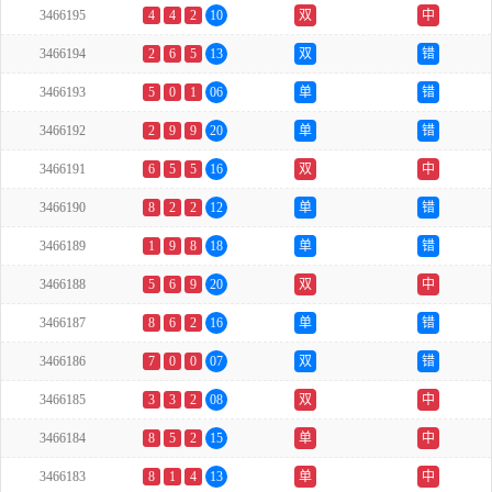
3466195
4
4
2
10
双
中
3466194
2
6
5
13
双
错
3466193
5
0
1
06
单
错
3466192
2
9
9
20
单
错
3466191
6
5
5
16
双
中
3466190
8
2
2
12
单
错
3466189
1
9
8
18
单
错
3466188
5
6
9
20
双
中
3466187
8
6
2
16
单
错
3466186
7
0
0
07
双
错
3466185
3
3
2
08
双
中
3466184
8
5
2
15
单
中
3466183
8
1
4
13
单
中