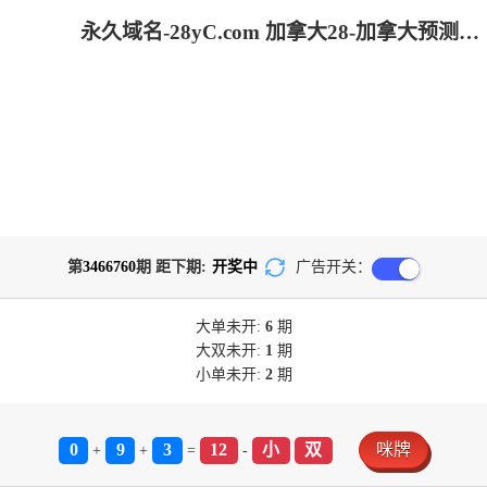
永久域名-28yC.com 加拿大28-加拿大预测-加拿大28开奖结果预测官网|加拿大预测28在线预测官网
第
3466760
期 距下期:
03
分
17
秒
广告开关：
大单
未开:
6
期
大双
未开:
1
期
小单
未开:
2
期
0
9
3
12
小
双
咪牌
+
+
=
-