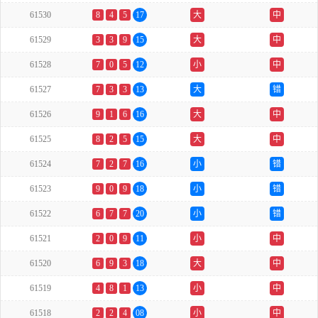
61530
8
4
5
17
大
中
61529
3
3
9
15
大
中
61528
7
0
5
12
小
中
61527
7
3
3
13
大
错
61526
9
1
6
16
大
中
61525
8
2
5
15
大
中
61524
7
2
7
16
小
错
61523
9
0
9
18
小
错
61522
6
7
7
20
小
错
61521
2
0
9
11
小
中
61520
6
9
3
18
大
中
61519
4
8
1
13
小
中
61518
2
2
4
08
小
中