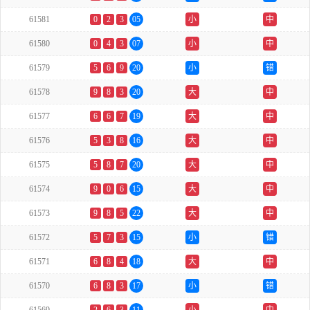
61581
0
2
3
05
小
中
61580
0
4
3
07
小
中
61579
5
6
9
20
小
错
61578
9
8
3
20
大
中
61577
6
6
7
19
大
中
61576
5
3
8
16
大
中
61575
5
8
7
20
大
中
61574
9
0
6
15
大
中
61573
9
8
5
22
大
中
61572
5
7
3
15
小
错
61571
6
8
4
18
大
中
61570
6
8
3
17
小
错