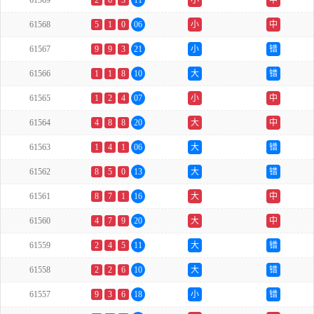
61569
2
6
3
11
小
中
61568
5
1
0
06
小
中
61567
9
9
3
21
小
错
61566
1
1
8
10
大
错
61565
1
2
4
07
小
中
61564
4
8
8
20
大
中
61563
1
4
1
06
大
错
61562
8
5
0
13
大
错
61561
8
7
1
16
大
中
61560
4
7
9
20
大
中
61559
2
4
5
11
大
错
61558
2
2
6
10
大
错
61557
9
3
6
18
小
错