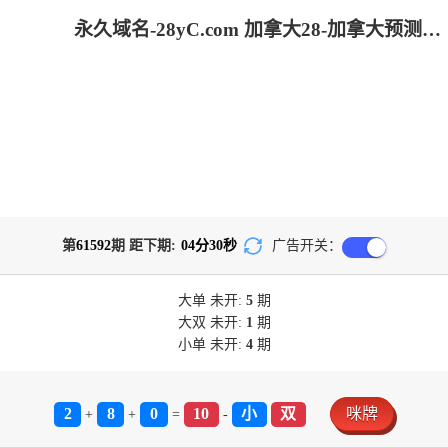
永久域名-28yC.com 加拿大28-加拿大预测-加拿大28开奖结果预测官网|加拿大预测28在线预测官网
第
61592
期 距下期:
04
分
30
秒
广告开关：
大单
未开:
5
期
大双
未开:
1
期
小单
未开:
4
期
2
8
0
10
小
双
咪牌
+
+
=
-