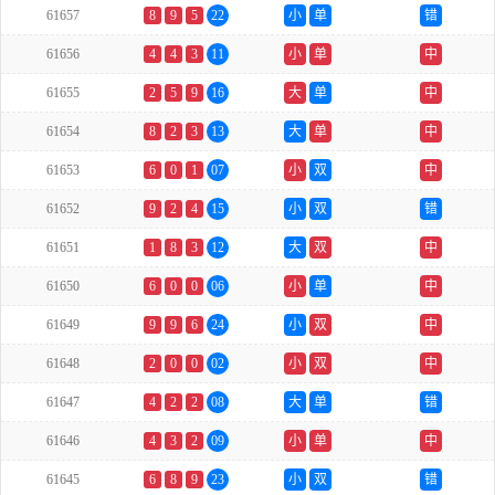
61657
8
9
5
22
小
单
错
61656
4
4
3
11
小
单
中
61655
2
5
9
16
大
单
中
61654
8
2
3
13
大
单
中
61653
6
0
1
07
小
双
中
61652
9
2
4
15
小
双
错
61651
1
8
3
12
大
双
中
61650
6
0
0
06
小
单
中
61649
9
9
6
24
小
双
中
61648
2
0
0
02
小
双
中
61647
4
2
2
08
大
单
错
61646
4
3
2
09
小
单
中
61645
6
8
9
23
小
双
错