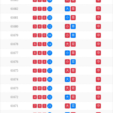
61683
6
3
5
14
大
双
中
61682
4
7
2
13
大
单
中
61681
7
4
8
19
小
单
中
61680
3
4
5
12
小
单
中
61679
2
2
0
04
小
单
中
61678
6
5
3
14
大
双
中
61677
8
4
5
17
小
单
中
61676
1
6
4
11
小
双
中
61675
4
7
6
17
大
单
中
61674
2
0
4
06
大
双
中
61673
6
0
8
14
大
双
中
61672
4
8
0
12
大
双
中
61671
7
9
5
21
大
双
中