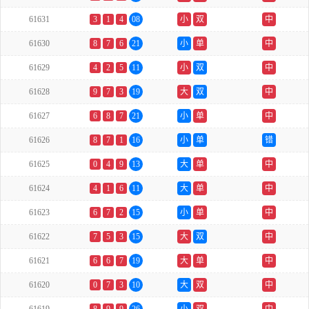
61631
3
1
4
08
小
双
中
61630
8
7
6
21
小
单
中
61629
4
2
5
11
小
双
中
61628
9
7
3
19
大
双
中
61627
6
8
7
21
小
单
中
61626
8
7
1
16
小
单
错
61625
0
4
9
13
大
单
中
61624
4
1
6
11
大
单
中
61623
6
7
2
15
小
单
中
61622
7
5
3
15
大
双
中
61621
6
6
7
19
大
单
中
61620
0
7
3
10
大
双
中