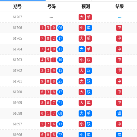
期号
号码
预测
结果
61707
---
大
单
---
61706
1
5
0
06
小
单
中
61705
7
8
2
17
大
单
中
61704
7
4
0
11
大
单
中
61703
4
5
1
10
小
双
中
61702
3
3
9
15
大
双
中
61701
9
8
8
25
大
双
中
61700
6
3
8
17
大
双
中
61699
8
6
7
21
大
单
中
61698
0
1
7
08
大
单
错
61697
5
2
6
13
小
双
中
61696
6
8
8
22
小
单
错