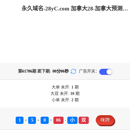
永久域名-28yC.com 加拿大28-加拿大预测-加拿大28开奖结果预测官网|加拿大预测28在线预测官网
第
61706
期 距下期:
00
分
05
秒
广告开关：
大单
未开:
1
期
大双
未开:
10
期
小单
未开:
2
期
1
5
0
06
小
双
咪牌
+
+
=
-