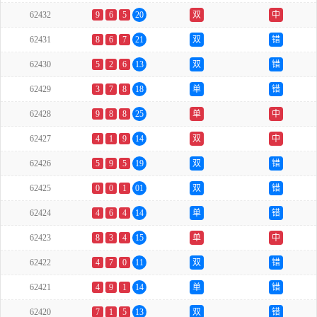
62432
9
6
5
20
双
中
62431
8
6
7
21
双
错
62430
5
2
6
13
双
错
62429
3
7
8
18
单
错
62428
9
8
8
25
单
中
62427
4
1
9
14
双
中
62426
5
9
5
19
双
错
62425
0
0
1
01
双
错
62424
4
6
4
14
单
错
62423
8
3
4
15
单
中
62422
4
7
0
11
双
错
62421
4
9
1
14
单
错
62420
7
1
5
13
双
错