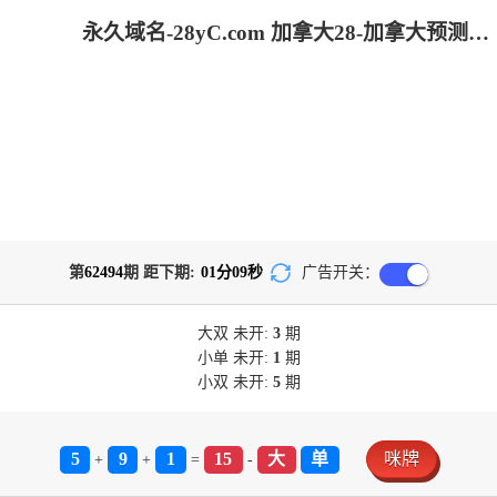
永久域名-28yC.com 加拿大28-加拿大预测-加拿大28开奖结果预测官网|加拿大预测28在线预测官网
第
62494
期 距下期:
01
分
09
秒
广告开关：
大双
未开:
3
期
小单
未开:
1
期
小双
未开:
5
期
5
9
1
15
大
单
咪牌
+
+
=
-