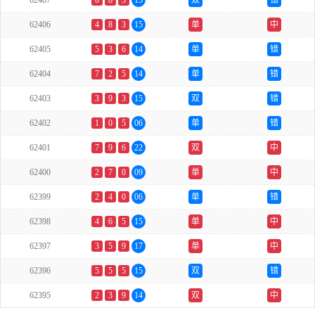
62407
0
8
5
13
双
错
62406
4
8
3
15
单
中
62405
5
3
6
14
单
错
62404
7
2
5
14
单
错
62403
3
9
3
15
双
错
62402
1
0
5
06
单
错
62401
7
9
6
22
双
中
62400
2
7
0
09
单
中
62399
2
4
0
06
单
错
62398
4
6
5
15
单
中
62397
3
5
9
17
单
中
62396
5
5
5
15
双
错
62395
2
3
9
14
双
中