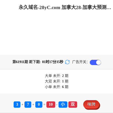
永久域名-28yC.com 加拿大28-加拿大预测-加拿大28开奖结果预测官网|加拿大预测28在线预测官网
第
61911
期 距下期:
01
时
17
分
35
秒
广告开关：
大单
未开:
2
期
大双
未开:
1
期
小单
未开:
6
期
3
7
0
10
小
双
咪牌
+
+
=
-