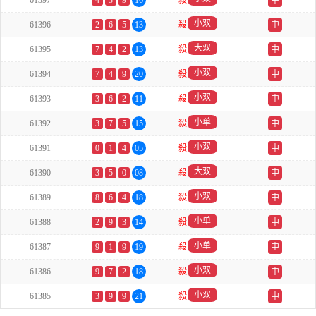
61397
4
3
9
16
殺
中
小双
61396
2
6
5
13
殺
中
大双
61395
7
4
2
13
殺
中
小双
61394
7
4
9
20
殺
中
小双
61393
3
6
2
11
殺
中
小单
61392
3
7
5
15
殺
中
小双
61391
0
1
4
05
殺
中
大双
61390
3
5
0
08
殺
中
小双
61389
8
6
4
18
殺
中
小单
61388
2
9
3
14
殺
中
小单
61387
9
1
9
19
殺
中
小双
61386
9
7
2
18
殺
中
小双
61385
3
9
9
21
殺
中