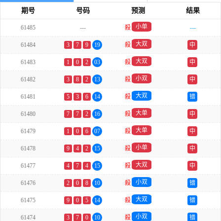
期号
号码
预测
结果
小单
61485
---
殺
---
大双
61484
3
7
9
19
殺
中
大双
61483
1
0
2
03
殺
中
小双
61482
3
8
2
13
殺
中
大双
61481
5
3
6
14
殺
错
大单
61480
7
7
2
16
殺
中
大单
61479
1
0
6
07
殺
中
小单
61478
9
4
2
15
殺
中
大双
61477
4
7
4
15
殺
中
小双
61476
2
0
8
10
殺
错
大双
61475
9
0
5
14
殺
错
小双
61474
3
7
0
10
殺
错