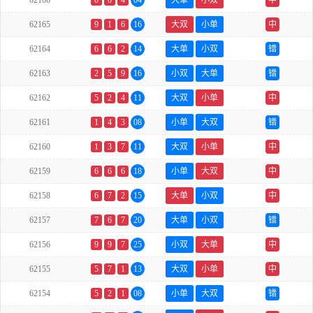
62166
0
0
4
04
大单
小双
中
62165
9
1
6
16
大双
小单
中
62164
6
6
2
14
大单
小双
错
62163
2
5
9
16
小双
大单
错
62162
5
2
4
11
大双
小单
中
62161
1
4
3
08
小单
大双
错
62160
1
3
7
11
大双
小单
中
62159
6
6
6
18
小单
大双
中
62158
6
7
2
15
大单
小双
中
62157
7
6
7
20
大单
小双
错
62156
9
9
7
25
小双
大单
中
62155
5
7
1
13
大双
小单
中
62154
5
2
1
08
小单
大双
错