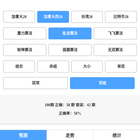
加拿大28
加拿大西28
台湾28
比特币28
重力算法
虬龙算法
飞飞算法
斩神算法
孤傲算法
无双算法
组合
杀组
大小
单双
双项
双组
100期 正确：58 期 错误：42 期
正确率：58%
预测
走势
统计