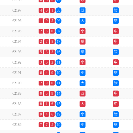
62198
0
6
6
12
双
中
62197
4
0
1
05
双
错
62196
1
0
5
06
大
错
62195
2
5
0
07
小
中
62194
2
7
8
17
单
中
62193
5
8
3
16
单
错
62192
3
6
2
11
小
中
62191
6
4
9
19
小
错
62190
2
9
0
11
大
错
62189
0
5
9
14
双
中
62188
8
1
6
15
大
中
62187
9
4
6
19
小
错
62186
7
7
5
19
小
错