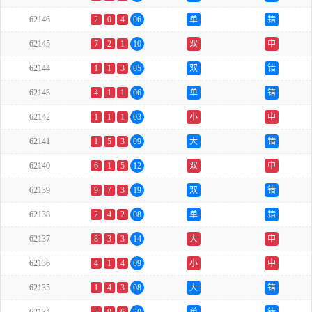
62146
2
0
4
06
单
错
62145
7
2
1
10
双
中
62144
1
1
3
05
双
错
62143
4
1
1
06
单
错
62142
1
1
1
03
小
中
62141
1
5
3
09
大
错
62140
6
1
5
12
双
中
62139
9
7
3
19
双
错
62138
2
4
2
08
单
错
62137
8
3
3
14
大
中
62136
4
1
4
09
小
中
62135
1
4
3
08
大
错