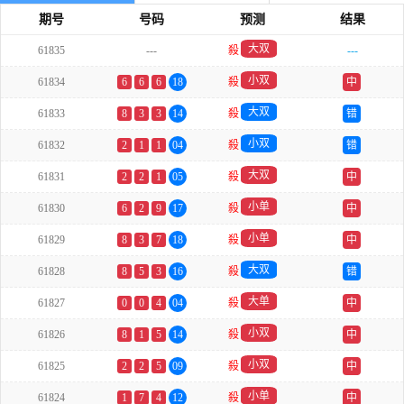
期号
号码
预测
结果
大双
61835
---
殺
---
小双
61834
6
6
6
18
殺
中
大双
61833
8
3
3
14
殺
错
小双
61832
2
1
1
04
殺
错
大双
61831
2
2
1
05
殺
中
小单
61830
6
2
9
17
殺
中
小单
61829
8
3
7
18
殺
中
大双
61828
8
5
3
16
殺
错
大单
61827
0
0
4
04
殺
中
小双
61826
8
1
5
14
殺
中
小双
61825
2
2
5
09
殺
中
小单
61824
1
7
4
12
殺
中