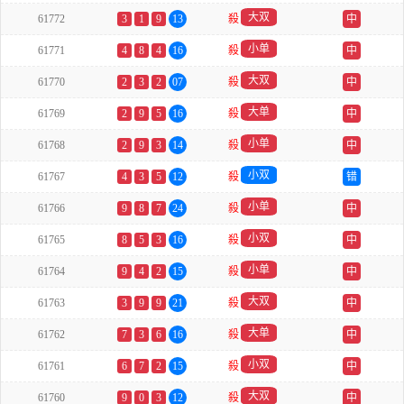
大双
61772
3
1
9
13
殺
中
小单
61771
4
8
4
16
殺
中
大双
61770
2
3
2
07
殺
中
大单
61769
2
9
5
16
殺
中
小单
61768
2
9
3
14
殺
中
小双
61767
4
3
5
12
殺
错
小单
61766
9
8
7
24
殺
中
小双
61765
8
5
3
16
殺
中
小单
61764
9
4
2
15
殺
中
大双
61763
3
9
9
21
殺
中
大单
61762
7
3
6
16
殺
中
小双
61761
6
7
2
15
殺
中
大双
61760
9
0
3
12
殺
中