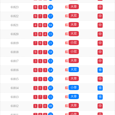
大单
61823
9
1
8
18
殺
中
大双
61822
9
7
1
17
殺
中
大单
61821
4
0
0
04
殺
中
大双
61820
3
8
4
15
殺
中
小双
61819
7
9
5
21
殺
中
小双
61818
9
2
7
18
殺
中
大单
61817
3
1
9
13
殺
中
大双
61816
6
5
3
14
殺
错
大单
61815
7
1
5
13
殺
中
小单
61814
3
1
3
07
殺
错
大单
61813
1
7
7
15
殺
错
大单
61812
1
7
0
08
殺
中
小单