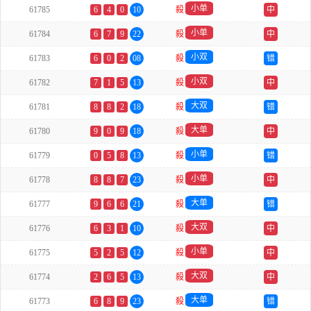
小单
61785
6
4
0
10
殺
中
小单
61784
6
7
9
22
殺
中
小双
61783
6
0
2
08
殺
错
小双
61782
7
1
5
13
殺
中
大双
61781
8
8
2
18
殺
错
大单
61780
9
0
9
18
殺
中
小单
61779
0
5
8
13
殺
错
小单
61778
8
8
7
23
殺
中
大单
61777
9
6
6
21
殺
错
大双
61776
6
3
1
10
殺
中
小单
61775
5
2
5
12
殺
中
大双
61774
2
6
5
13
殺
中
大单
61773
6
8
9
23
殺
错