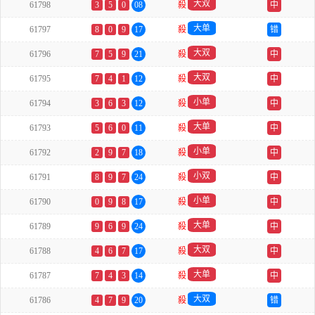
大双
61798
3
5
0
08
殺
中
大单
61797
8
0
9
17
殺
错
大双
61796
7
5
9
21
殺
中
大双
61795
7
4
1
12
殺
中
小单
61794
3
6
3
12
殺
中
大单
61793
5
6
0
11
殺
中
小单
61792
2
9
7
18
殺
中
小双
61791
8
9
7
24
殺
中
小单
61790
0
9
8
17
殺
中
大单
61789
9
6
9
24
殺
中
大双
61788
4
6
7
17
殺
中
大单
61787
7
4
3
14
殺
中
大双
61786
4
7
9
20
殺
错