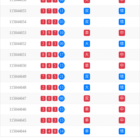
115044656
6
7
5
18
大
中
115044655
3
7
1
11
双
错
115044654
1
0
2
03
双
错
115044653
3
9
7
19
单
中
115044652
2
4
3
09
大
错
115044651
8
0
9
17
大
中
115044650
6
4
5
15
单
中
115044649
7
9
5
21
双
错
115044648
2
7
4
13
大
错
115044647
5
0
3
08
双
中
115044646
3
9
3
15
单
中
115044645
3
9
3
15
单
中
115044644
2
4
8
14
单
错