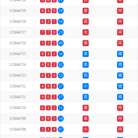
115044720
5
8
8
21
大
中
115044719
6
4
9
19
单
中
115044718
0
3
7
10
双
中
115044717
7
7
9
23
大
中
115044716
5
2
2
09
单
中
115044715
8
4
2
14
单
错
115044714
0
0
2
02
单
错
115044713
8
1
4
13
双
错
115044712
4
9
4
17
小
错
115044711
9
6
2
17
双
错
115044710
6
3
2
11
单
中
115044709
6
8
5
19
单
中
115044708
2
1
4
07
小
中