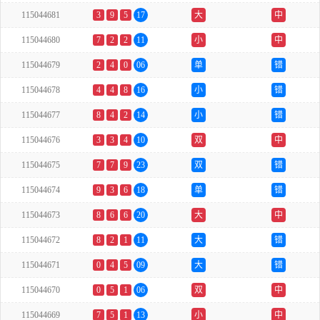
115044681
3
9
5
17
大
中
115044680
7
2
2
11
小
中
115044679
2
4
0
06
单
错
115044678
4
4
8
16
小
错
115044677
8
4
2
14
小
错
115044676
3
3
4
10
双
中
115044675
7
7
9
23
双
错
115044674
9
3
6
18
单
错
115044673
8
6
6
20
大
中
115044672
8
2
1
11
大
错
115044671
0
4
5
09
大
错
115044670
0
5
1
06
双
中
115044669
7
5
1
13
小
中