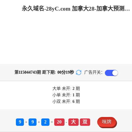
永久域名-28yC.com 加拿大28-加拿大预测-加拿大28开奖结果预测官网|加拿大预测28在线预测官网
第
115044743
期 距下期:
00
分
19
秒
广告开关：
大单
未开:
2
期
小单
未开:
1
期
小双
未开:
6
期
9
9
2
20
大
双
咪牌
+
+
=
-