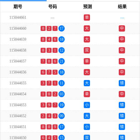
期号
号码
预测
结果
115044661
---
单
---
115044660
8
2
7
17
大
中
115044659
8
4
6
18
大
中
115044658
8
3
1
12
双
中
115044657
7
8
6
21
单
中
115044656
6
7
5
18
大
中
115044655
3
7
1
11
大
错
115044654
1
0
2
03
单
中
115044653
3
9
7
19
小
错
115044652
2
4
3
09
大
错
115044651
8
0
9
17
小
错
115044650
6
4
5
15
双
错