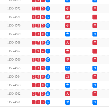
115044573
8
3
7
18
小
错
115044572
7
1
5
13
小
中
115044571
1
8
8
17
单
中
115044570
1
3
5
09
小
中
115044569
0
3
0
03
大
错
115044568
4
7
9
20
大
中
115044567
6
9
4
19
大
中
115044566
3
0
4
07
单
中
115044565
3
3
9
15
双
错
115044564
6
6
6
18
双
中
115044563
8
1
0
09
大
错
115044562
9
7
5
21
大
中
115044561
8
1
3
12
单
错