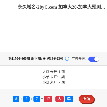
永久域名-28yC.com 加拿大28-加拿大预测-加拿大28开奖结果预测官网|加拿大预测28在线预测官网
第
115044660
期 距下期:
04
时
13
分
23
秒
广告开关：
大双
未开:
1
期
小单
未开:
5
期
小双
未开:
2
期
8
2
7
17
大
单
咪牌
+
+
=
-