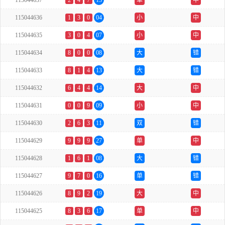
115044637
2
4
7
13
单
中
115044636
1
3
0
04
小
中
115044635
3
0
4
07
小
中
115044634
8
0
0
08
大
错
115044633
8
1
4
13
大
错
115044632
6
4
4
14
大
中
115044631
0
0
9
09
小
中
115044630
2
6
3
11
双
错
115044629
9
9
9
27
单
中
115044628
1
6
1
08
大
错
115044627
9
7
0
16
单
错
115044626
8
9
2
19
大
中
115044625
8
3
6
17
单
中