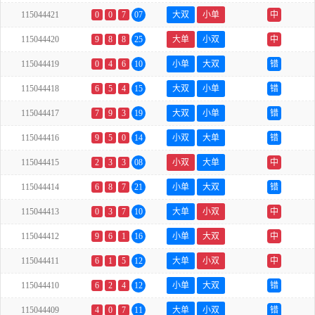
115044421
0
0
7
07
大双
小单
中
115044420
9
8
8
25
大单
小双
中
115044419
0
4
6
10
小单
大双
错
115044418
6
5
4
15
大双
小单
错
115044417
7
9
3
19
大双
小单
错
115044416
9
5
0
14
小双
大单
错
115044415
2
3
3
08
小双
大单
中
115044414
6
8
7
21
小单
大双
错
115044413
0
3
7
10
大单
小双
中
115044412
9
6
1
16
小单
大双
中
115044411
6
1
5
12
大单
小双
中
115044410
6
2
4
12
小单
大双
错
115044409
4
0
7
11
大单
小双
错