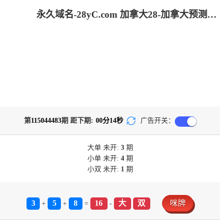
永久域名-28yC.com 加拿大28-加拿大预测-加拿大28开奖结果预测官网|加拿大预测28在线预测官网
第
115044483
期 距下期:
00
分
13
秒
广告开关：
大单
未开:
3
期
小单
未开:
4
期
小双
未开:
1
期
3
5
8
16
大
双
咪牌
+
+
=
-