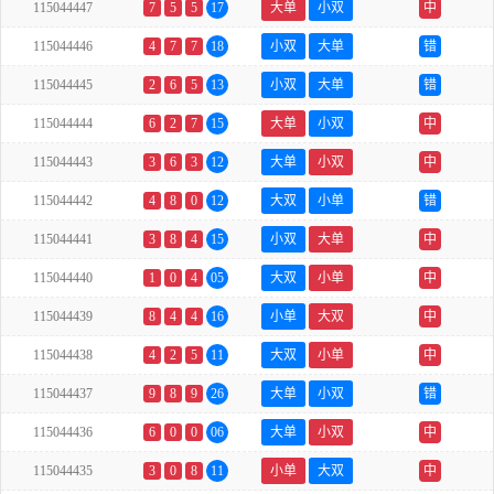
115044447
7
5
5
17
大单
小双
中
115044446
4
7
7
18
小双
大单
错
115044445
2
6
5
13
小双
大单
错
115044444
6
2
7
15
大单
小双
中
115044443
3
6
3
12
大单
小双
中
115044442
4
8
0
12
大双
小单
错
115044441
3
8
4
15
小双
大单
中
115044440
1
0
4
05
大双
小单
中
115044439
8
4
4
16
小单
大双
中
115044438
4
2
5
11
大双
小单
中
115044437
9
8
9
26
大单
小双
错
115044436
6
0
0
06
大单
小双
中
115044435
3
0
8
11
小单
大双
中