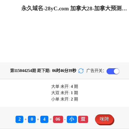
永久域名-28yC.com 加拿大28-加拿大预测-加拿大28开奖结果预测官网|加拿大预测28在线预测官网
第
115044254
期 距下期:
06
时
46
分
38
秒
广告开关：
大单
未开:
4
期
大双
未开:
1
期
小单
未开:
2
期
2
0
4
06
小
双
咪牌
+
+
=
-