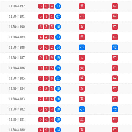
115044192
3
6
4
13
单
中
115044191
5
1
1
07
小
中
115044190
6
5
5
16
双
中
115044189
4
4
5
13
单
中
115044188
6
6
2
14
小
错
115044187
9
1
9
19
大
中
115044186
9
5
5
19
大
中
115044185
4
7
0
11
单
中
115044184
2
3
5
10
双
中
115044183
7
5
6
18
双
中
115044182
5
9
4
18
小
错
115044181
9
6
4
19
单
中
115044180
4
9
1
14
双
中