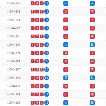
115044205
9
0
2
11
大
错
115044204
8
1
3
12
双
中
115044203
2
0
9
11
小
中
115044202
3
3
5
11
小
中
115044201
7
2
1
10
小
中
115044200
6
6
1
13
大
错
115044199
9
6
9
24
双
中
115044198
6
9
3
18
双
中
115044197
8
8
8
24
大
中
115044196
0
0
1
01
双
错
115044195
6
6
6
18
双
中
115044194
7
2
5
14
大
中
115044193
5
0
6
11
大
错