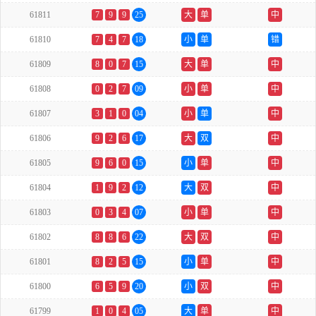
61811
7
9
9
25
大
单
中
61810
7
4
7
18
小
单
错
61809
8
0
7
15
大
单
中
61808
0
2
7
09
小
单
中
61807
3
1
0
04
小
单
中
61806
9
2
6
17
大
双
中
61805
9
6
0
15
小
单
中
61804
1
9
2
12
大
双
中
61803
0
3
4
07
小
单
中
61802
8
8
6
22
大
双
中
61801
8
2
5
15
小
单
中
61800
6
5
9
20
小
双
中
61799
1
0
4
05
大
单
中