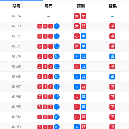
期号
号码
预测
结果
61874
---
大
单
---
61873
6
8
6
20
大
双
中
61872
8
2
2
12
小
单
中
61871
6
6
4
16
大
单
中
61870
2
3
0
05
大
双
错
61869
2
4
9
15
大
双
中
61868
1
2
4
07
大
双
错
61867
0
4
8
12
大
双
中
61866
7
8
3
18
大
单
中
61865
5
0
7
12
小
单
中
61864
1
0
8
09
小
单
中
61863
5
1
2
08
大
双
中