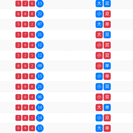
13
大
双
5
2
6
22
小
双
6
8
8
07
大
单
5
0
2
21
大
双
5
7
9
12
小
双
2
6
4
12
小
双
5
2
5
08
小
单
0
6
2
15
小
单
2
5
8
21
小
双
4
9
8
06
小
双
2
0
4
14
大
单
4
6
4
14
小
双
5
8
1
13
大
单
0
9
4