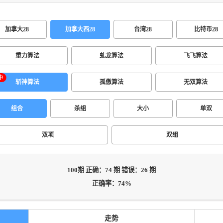
加拿大28
加拿大西28
台湾28
比特币28
重力算法
虬龙算法
飞飞算法
斩神算法
孤傲算法
无双算法
组合
杀组
大小
单双
双项
双组
100期 正确：74 期 错误：26 期
正确率：74%
走势