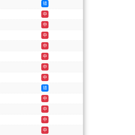
错
中
中
中
中
中
中
中
错
中
中
中
中