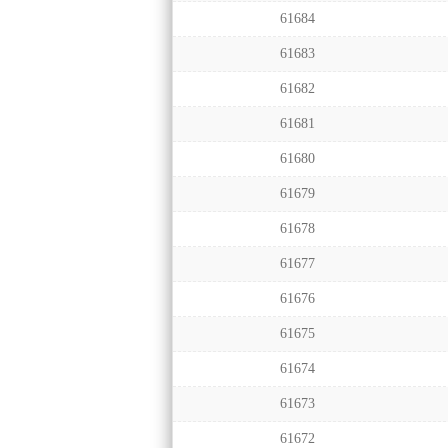
61684
61683
61682
61681
61680
61679
61678
61677
61676
61675
61674
61673
61672