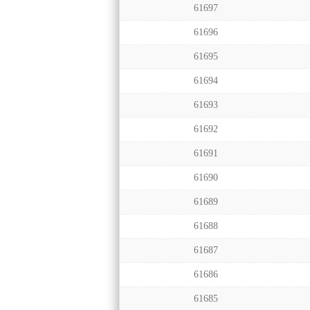
61697
61696
61695
61694
61693
61692
61691
61690
61689
61688
61687
61686
61685