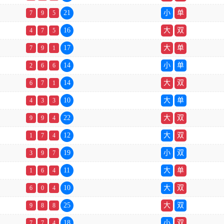
21
小
单
7
9
5
16
大
双
4
7
5
17
大
单
7
9
1
14
小
单
2
6
6
14
大
双
6
7
1
10
大
单
4
3
3
22
大
双
9
9
4
12
大
双
1
7
4
19
小
双
3
9
7
11
大
单
1
6
4
10
大
双
6
0
4
25
大
双
9
8
8
18
小
双
7
7
4