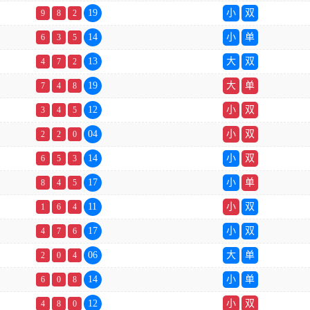
19
小
双
9
8
2
14
小
单
6
3
5
13
大
双
4
7
2
19
大
单
7
4
8
12
小
双
3
4
5
04
小
双
2
2
0
14
小
双
6
5
3
17
小
单
8
4
5
11
小
双
1
6
4
17
小
双
4
7
6
06
大
单
2
0
4
14
小
单
6
0
8
12
小
双
4
8
0