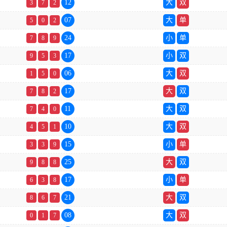
12
大
双
3
7
2
07
大
单
5
0
2
24
小
单
7
8
9
17
小
双
9
5
3
06
大
双
1
5
0
17
大
双
7
8
2
11
大
双
7
4
0
10
大
双
4
5
1
15
小
单
3
3
9
25
大
双
9
8
8
17
小
单
6
3
8
21
大
双
8
6
7
08
大
双
0
1
7