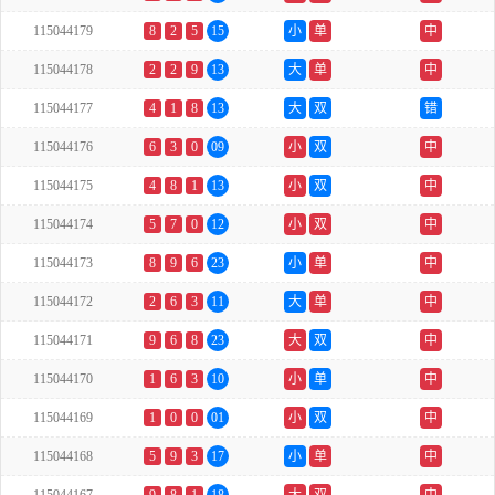
115044179
8
2
5
15
小
单
中
115044178
2
2
9
13
大
单
中
115044177
4
1
8
13
大
双
错
115044176
6
3
0
09
小
双
中
115044175
4
8
1
13
小
双
中
115044174
5
7
0
12
小
双
中
115044173
8
9
6
23
小
单
中
115044172
2
6
3
11
大
单
中
115044171
9
6
8
23
大
双
中
115044170
1
6
3
10
小
单
中
115044169
1
0
0
01
小
双
中
115044168
5
9
3
17
小
单
中