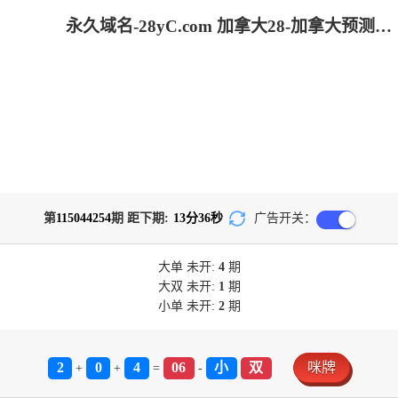
永久域名-28yC.com 加拿大28-加拿大预测-加拿大28开奖结果预测官网|加拿大预测28在线预测官网
第
115044254
期 距下期:
13
分
36
秒
广告开关：
大单
未开:
4
期
大双
未开:
1
期
小单
未开:
2
期
2
0
4
06
小
双
咪牌
+
+
=
-