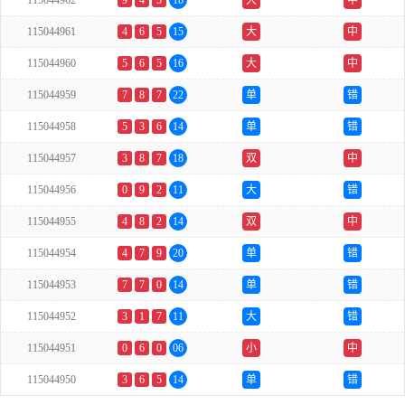
115044962
9
4
5
18
大
中
115044961
4
6
5
15
大
中
115044960
5
6
5
16
大
中
115044959
7
8
7
22
单
错
115044958
5
3
6
14
单
错
115044957
3
8
7
18
双
中
115044956
0
9
2
11
大
错
115044955
4
8
2
14
双
中
115044954
4
7
9
20
单
错
115044953
7
7
0
14
单
错
115044952
3
1
7
11
大
错
115044951
0
6
0
06
小
中
115044950
3
6
5
14
单
错