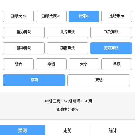
加拿大28
加拿大西28
台湾28
比特币28
重力算法
虬龙算法
飞飞算法
斩神算法
孤傲算法
无双算法
组合
杀组
大小
单双
双项
双组
100期 正确：49 期 错误：51 期
正确率：49%
预测
走势
统计