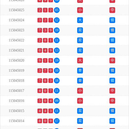
115045026
4
9
3
16
大
中
115045025
2
1
2
05
小
中
115045024
3
2
7
12
大
错
115045023
7
3
9
19
双
错
115045022
2
8
1
11
双
错
115045021
0
4
9
13
双
错
115045020
9
1
9
19
大
中
115045019
3
7
0
10
单
错
115045018
7
8
3
18
单
错
115045017
4
0
7
11
小
中
115045016
5
0
4
09
小
中
115045015
4
4
3
11
双
错
115045014
8
0
9
17
双
错