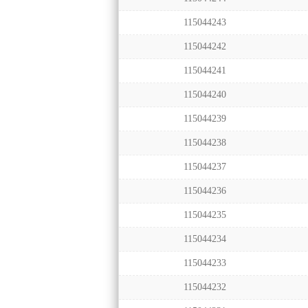
115044243
115044242
115044241
115044240
115044239
115044238
115044237
115044236
115044235
115044234
115044233
115044232