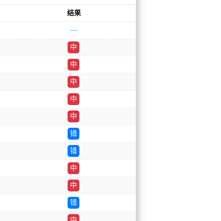
结果
---
中
中
中
中
中
错
错
中
中
错
中