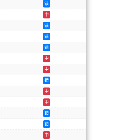
错
中
错
错
错
中
中
错
中
中
错
错
中