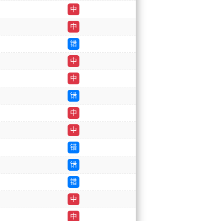
中
中
错
中
中
错
中
中
错
错
错
中
中