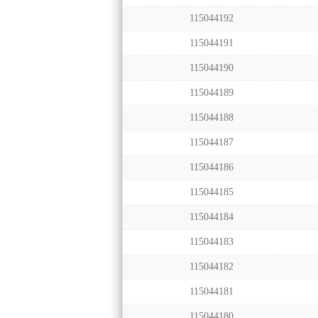
115044192
115044191
115044190
115044189
115044188
115044187
115044186
115044185
115044184
115044183
115044182
115044181
115044180