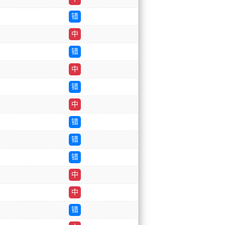
错
中
错
中
错
中
错
错
错
中
中
错