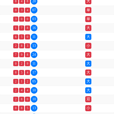
20
大
8
4
8
07
单
0
3
4
03
单
3
0
0
16
大
1
7
8
11
大
6
5
0
13
小
2
8
3
24
大
7
9
8
11
大
0
2
9
17
大
8
5
4
05
大
2
1
2
10
大
2
4
4
10
双
2
8
0
13
小
0
8
5