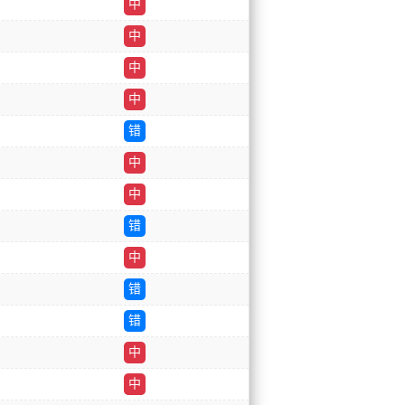
中
中
中
中
错
中
中
错
中
错
错
中
中