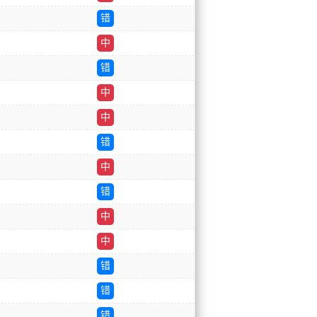
错
中
错
中
中
错
中
错
中
中
错
错
错