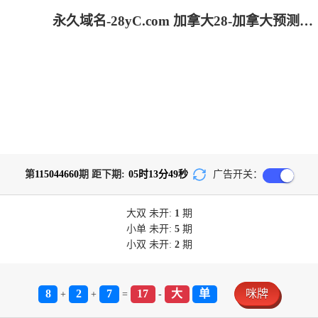
永久域名-28yC.com 加拿大28-加拿大预测-加拿大28开奖结果预测官网|加拿大预测28在线预测官网
第
115044660
期 距下期:
05
时
13
分
49
秒
广告开关：
大双
未开:
1
期
小单
未开:
5
期
小双
未开:
2
期
8
2
7
17
大
单
咪牌
+
+
=
-