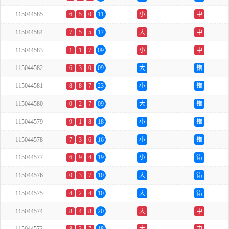
115044585
6
5
0
11
小
中
115044584
7
5
5
17
大
中
115044583
1
1
7
09
小
中
115044582
6
3
0
09
大
错
115044581
8
8
7
23
小
错
115044580
0
2
7
09
大
错
115044579
9
1
8
18
小
错
115044578
7
3
6
16
小
错
115044577
6
9
4
19
小
错
115044576
0
3
7
10
大
错
115044575
4
2
4
10
大
错
115044574
8
4
8
20
大
中