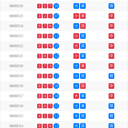
08060526
1
2
7
10
大
单
错
08060525
4
2
1
07
小
单
中
08060524
9
7
6
22
小
双
中
08060523
0
7
6
13
小
双
中
08060522
9
7
9
25
大
双
中
08060521
5
0
7
12
小
单
中
08060520
5
7
3
15
小
单
中
08060519
9
2
4
15
小
双
错
08060518
8
5
7
20
小
双
中
08060517
8
4
6
18
大
单
中
08060516
6
9
7
22
小
单
错
08060515
4
2
7
13
大
双
错
08060514
6
1
6
13
大
双
错