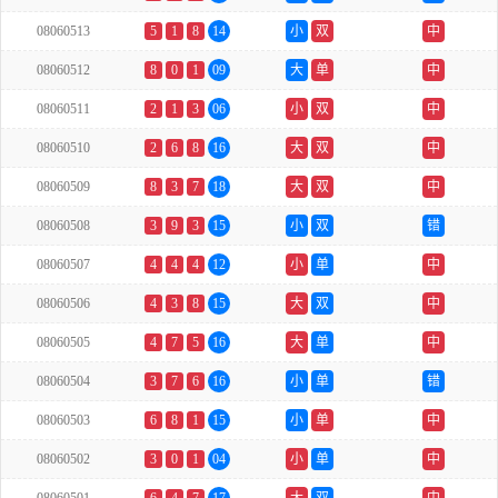
08060513
5
1
8
14
小
双
中
08060512
8
0
1
09
大
单
中
08060511
2
1
3
06
小
双
中
08060510
2
6
8
16
大
双
中
08060509
8
3
7
18
大
双
中
08060508
3
9
3
15
小
双
错
08060507
4
4
4
12
小
单
中
08060506
4
3
8
15
大
双
中
08060505
4
7
5
16
大
单
中
08060504
3
7
6
16
小
单
错
08060503
6
8
1
15
小
单
中
08060502
3
0
1
04
小
单
中