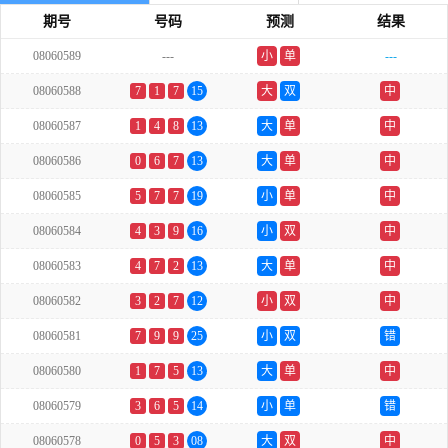
期号
号码
预测
结果
08060589
---
小
单
---
08060588
7
1
7
15
大
双
中
08060587
1
4
8
13
大
单
中
08060586
0
6
7
13
大
单
中
08060585
5
7
7
19
小
单
中
08060584
4
3
9
16
小
双
中
08060583
4
7
2
13
大
单
中
08060582
3
2
7
12
小
双
中
08060581
7
9
9
25
小
双
错
08060580
1
7
5
13
大
单
中
08060579
3
6
5
14
小
单
错
08060578
0
5
3
08
大
双
中