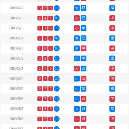
08060577
3
2
8
13
大
双
错
08060576
4
4
1
09
小
双
中
08060575
1
3
6
10
小
单
中
08060574
2
5
2
09
大
双
错
08060573
1
0
2
03
大
单
中
08060572
5
2
7
14
小
单
错
08060571
2
7
6
15
大
双
中
08060570
9
7
4
20
小
双
中
08060569
0
7
7
14
小
单
错
08060568
4
7
5
16
小
双
中
08060567
0
8
5
13
大
双
错
08060566
1
2
7
10
小
双
中