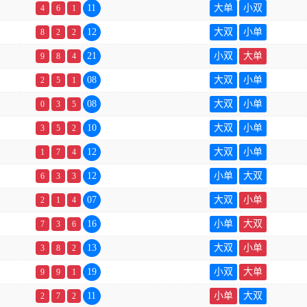
11
大单
小双
4
6
1
12
大双
小单
8
2
2
21
小双
大单
9
8
4
08
大双
小单
2
5
1
08
大双
小单
0
3
5
10
大双
小单
3
5
2
12
大双
小单
1
7
4
12
小单
大双
6
3
3
07
大双
小单
2
1
4
16
小单
大双
7
3
6
13
大双
小单
3
8
2
19
小双
大单
9
9
1
11
小单
大双
2
7
2