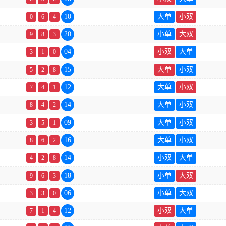
10
大单
小双
0
6
4
20
小单
大双
9
8
3
04
小双
大单
3
1
0
15
大单
小双
5
2
8
12
大单
小双
7
4
1
14
大单
小双
8
4
2
09
大单
小双
3
5
1
16
大单
小双
8
6
2
14
小双
大单
4
2
8
18
小单
大双
9
6
3
06
小单
大双
3
3
0
12
小双
大单
7
1
4