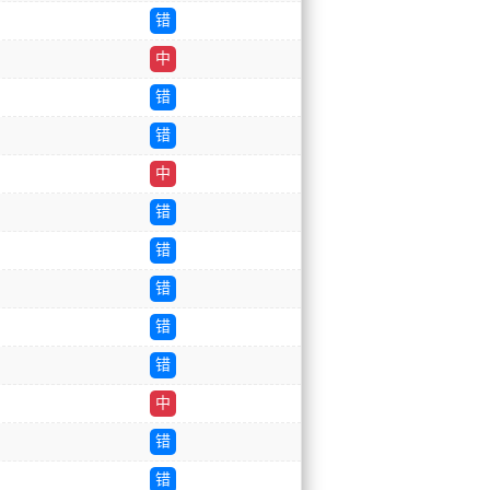
错
中
错
错
中
错
错
错
错
错
中
错
错