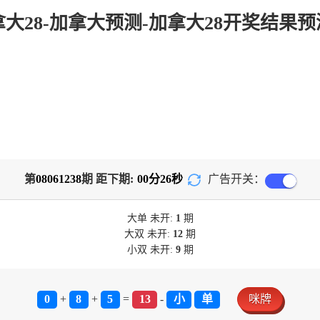
第
08061238
期 距下期:
00
分
26
秒
广告开关：
大单
未开:
1
期
大双
未开:
12
期
小双
未开:
9
期
0
+
8
+
5
=
13
-
小
单
咪牌