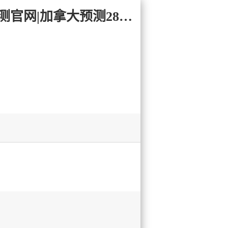
永久域名-28yC.com 加拿大28-加拿大预测-加拿大28开奖结果预测官网|加拿大预测28在线预测官网