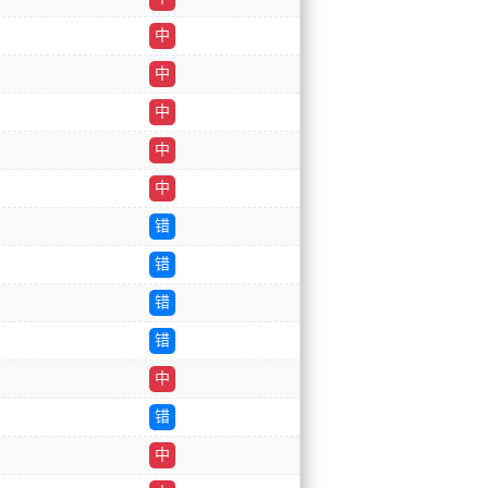
中
中
中
中
中
错
错
错
错
中
错
中