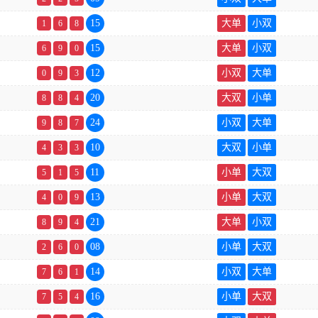
15
大单
小双
1
6
8
15
大单
小双
6
9
0
12
小双
大单
0
9
3
20
大双
小单
8
8
4
24
小双
大单
9
8
7
10
大双
小单
4
3
3
11
小单
大双
5
1
5
13
小单
大双
4
0
9
21
大单
小双
8
9
4
08
小单
大双
2
6
0
14
小双
大单
7
6
1
16
小单
大双
7
5
4