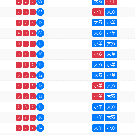
09
大双
小单
2
2
5
05
小单
大双
2
3
0
19
大双
小单
9
7
3
08
大双
小单
4
0
4
15
小单
大双
6
4
5
10
小双
大单
3
1
6
12
大双
小单
4
1
7
12
大双
小单
5
5
2
13
小单
大双
4
4
5
11
小单
大双
0
3
8
12
小单
大双
2
8
2
10
小单
大双
0
3
7
14
大单
小双
3
7
4