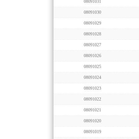
08091031
08091030
08091029
08091028
08091027
08091026
08091025
08091024
08091023
08091022
08091021
08091020
08091019