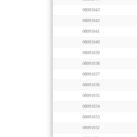
08091043
08091042
08091041
08091040
08091039
08091038
08091037
08091036
08091035
08091034
08091033
08091032