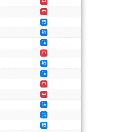
中
中
错
错
错
中
错
错
中
中
错
错
错