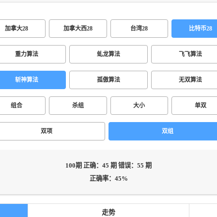
加拿大28
加拿大西28
台湾28
比特币28
重力算法
虬龙算法
飞飞算法
斩神算法
孤傲算法
无双算法
组合
杀组
大小
单双
双项
双组
100期 正确：45 期 错误：55 期
正确率：45%
走势