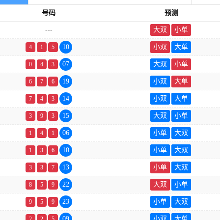
号码
预测
---
大双
小单
10
小双
大单
4
1
5
07
大双
小单
0
4
3
19
小双
大单
6
7
6
14
小双
大单
7
4
3
15
大双
小单
3
9
3
06
小单
大双
1
4
1
10
小单
大双
1
3
6
13
小单
大双
3
3
7
22
大双
小单
8
5
9
23
小单
大双
9
5
9
09
小双
大单
2
2
5