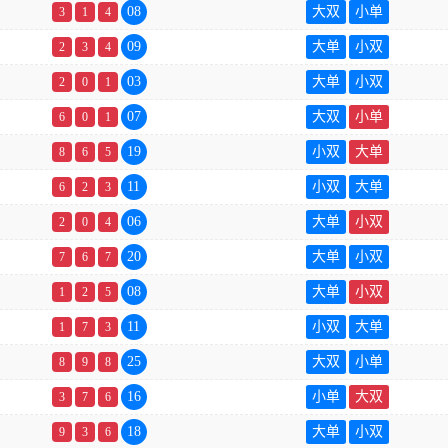
08
大双
小单
3
1
4
09
大单
小双
2
3
4
03
大单
小双
2
0
1
07
大双
小单
6
0
1
19
小双
大单
8
6
5
11
小双
大单
6
2
3
06
大单
小双
2
0
4
20
大单
小双
7
6
7
08
大单
小双
1
2
5
11
小双
大单
1
7
3
25
大双
小单
8
9
8
16
小单
大双
3
7
6
18
大单
小双
9
3
6