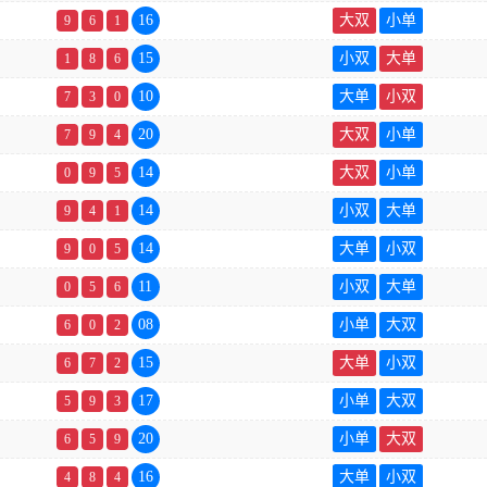
16
大双
小单
9
6
1
15
小双
大单
1
8
6
10
大单
小双
7
3
0
20
大双
小单
7
9
4
14
大双
小单
0
9
5
14
小双
大单
9
4
1
14
大单
小双
9
0
5
11
小双
大单
0
5
6
08
小单
大双
6
0
2
15
大单
小双
6
7
2
17
小单
大双
5
9
3
20
小单
大双
6
5
9
16
大单
小双
4
8
4