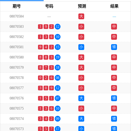
期号
号码
预测
结果
08070584
---
大
---
双
08070583
1
9
2
12
小
中
08070582
1
3
6
10
小
中
08070581
9
4
2
15
小
错
08070580
8
8
3
19
大
中
08070579
8
7
3
18
大
中
08070578
0
2
6
08
小
中
08070577
3
0
9
12
小
中
08070576
1
5
1
07
大
错
08070575
1
3
6
10
小
中
08070574
3
4
2
09
大
错
08070573
5
5
7
17
小
错