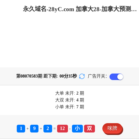
永久域名-28yC.com 加拿大28-加拿大预测-加拿大28开奖结果预测官网|加拿大预测28在线预测官网
第
08070583
期 距下期:
00
分
35
秒
广告开关：
大单
未开:
2
期
大双
未开:
4
期
小单
未开:
7
期
1
9
2
12
小
双
咪牌
+
+
=
-