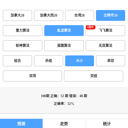
加拿大28
加拿大西28
台湾28
比特币28
重力算法
虬龙算法
飞飞算法
斩神算法
孤傲算法
无双算法
组合
杀组
大小
单双
双项
双组
100期 正确：52 期 错误：48 期
正确率：52%
预测
走势
统计