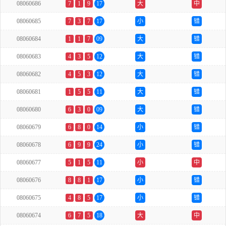
08060686
7
1
9
17
大
中
08060685
7
3
7
17
小
错
08060684
1
1
7
09
大
错
08060683
4
3
5
12
大
错
08060682
4
5
3
12
大
错
08060681
1
5
5
11
大
错
08060680
6
3
0
09
大
错
08060679
6
8
0
14
小
错
08060678
6
9
9
24
小
错
08060677
5
1
5
11
小
中
08060676
8
8
1
17
小
错
08060675
4
8
5
17
小
错
08060674
6
7
5
18
大
中