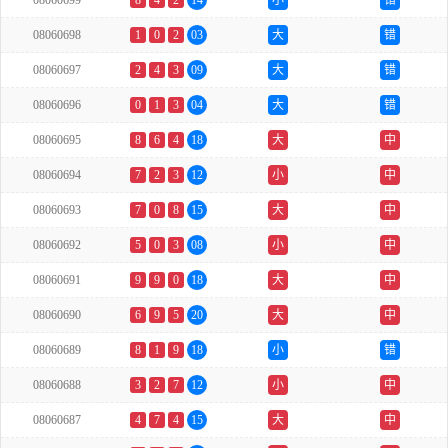
08060699
8
4
2
14
小
错
08060698
1
0
2
03
大
错
08060697
2
4
3
09
大
错
08060696
0
1
3
04
大
错
08060695
8
6
4
18
大
中
08060694
7
2
3
12
小
中
08060693
7
0
8
15
大
中
08060692
5
0
3
08
小
中
08060691
9
9
0
18
大
中
08060690
6
9
5
20
大
中
08060689
8
1
9
18
小
错
08060688
3
2
7
12
小
中
08060687
4
7
4
15
大
中