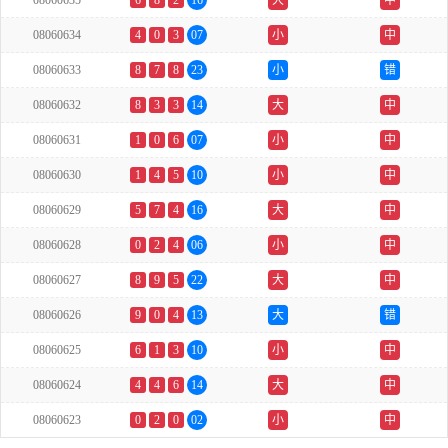
08060635
6
8
2
16
大
中
08060634
4
0
3
07
小
中
08060633
8
7
8
23
小
错
08060632
8
3
3
14
大
中
08060631
1
0
6
07
小
中
08060630
1
4
5
10
小
中
08060629
5
7
4
16
大
中
08060628
0
2
4
06
小
中
08060627
8
9
5
22
大
中
08060626
9
0
4
13
大
错
08060625
6
1
3
10
小
中
08060624
4
4
6
14
大
中
08060623
0
2
0
02
小
中