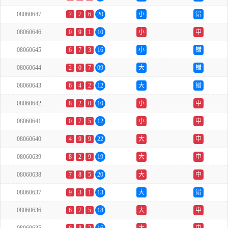
08060647
7
7
6
20
小
错
08060646
0
9
1
10
小
中
08060645
6
7
3
16
小
错
08060644
2
0
7
09
大
错
08060643
6
4
2
12
大
错
08060642
8
2
0
10
小
中
08060641
0
7
5
12
小
中
08060640
4
9
9
22
大
中
08060639
8
2
9
19
大
中
08060638
7
8
5
20
大
中
08060637
9
3
1
13
大
错
08060636
6
7
5
18
大
中