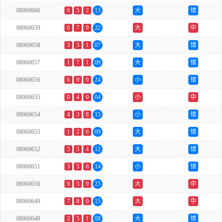
08060660
6
5
2
13
大
错
08060659
6
7
9
22
大
中
08060658
3
3
1
07
大
错
08060657
1
7
1
09
大
错
08060656
6
9
9
24
小
错
08060655
0
4
0
04
小
中
08060654
4
3
8
15
小
错
08060653
1
2
6
09
大
错
08060652
5
3
4
12
大
错
08060651
3
5
6
14
小
错
08060650
9
5
9
23
大
中
08060649
7
8
0
15
大
中
08060648
2
5
1
08
大
错