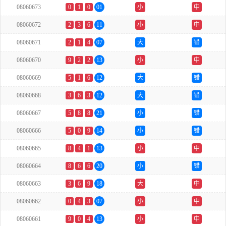
08060673
0
1
0
01
小
中
08060672
2
3
6
11
小
中
08060671
2
1
4
07
大
错
08060670
9
2
2
13
小
中
08060669
5
1
6
12
大
错
08060668
3
6
3
12
大
错
08060667
5
8
8
21
小
错
08060666
5
0
9
14
小
错
08060665
8
4
1
13
小
中
08060664
8
6
6
20
小
错
08060663
3
6
9
18
大
中
08060662
0
4
3
07
小
中
08060661
9
0
4
13
小
中