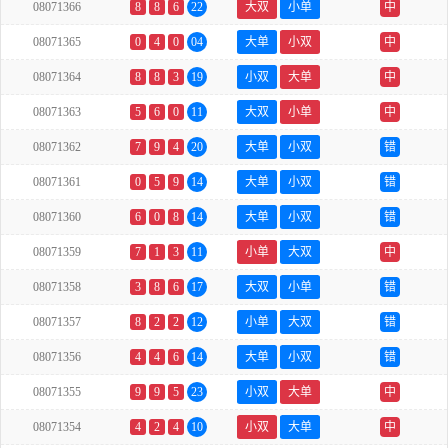
08071366
8
8
6
22
大双
小单
中
08071365
0
4
0
04
大单
小双
中
08071364
8
8
3
19
小双
大单
中
08071363
5
6
0
11
大双
小单
中
08071362
7
9
4
20
大单
小双
错
08071361
0
5
9
14
大单
小双
错
08071360
6
0
8
14
大单
小双
错
08071359
7
1
3
11
小单
大双
中
08071358
3
8
6
17
大双
小单
错
08071357
8
2
2
12
小单
大双
错
08071356
4
4
6
14
大单
小双
错
08071355
9
9
5
23
小双
大单
中
08071354
4
2
4
10
小双
大单
中