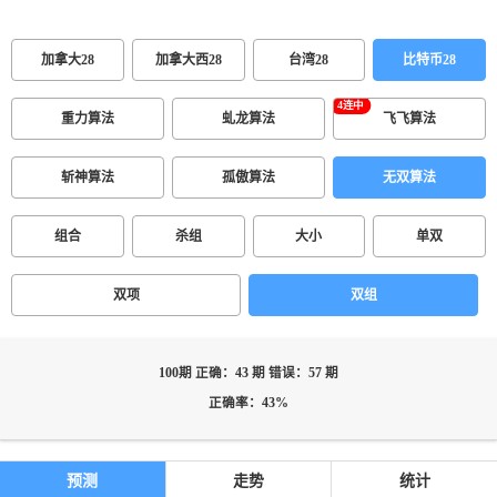
加拿大28
加拿大西28
台湾28
比特币28
重力算法
虬龙算法
飞飞算法
斩神算法
孤傲算法
无双算法
组合
杀组
大小
单双
双项
双组
100期 正确：43 期 错误：57 期
正确率：43%
预测
走势
统计