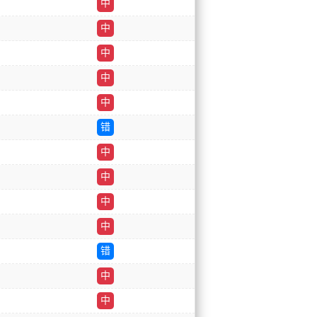
中
中
中
中
中
错
中
中
中
中
错
中
中