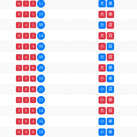
12
大
单
6
1
5
19
大
单
9
7
3
08
大
双
2
4
2
14
大
双
8
3
3
09
小
双
4
1
4
08
大
双
1
4
3
20
大
单
5
9
6
10
小
单
1
3
6
21
小
双
5
8
8
13
小
单
1
5
7
14
大
双
5
9
0
16
小
单
3
9
4
18
小
单
0
9
9