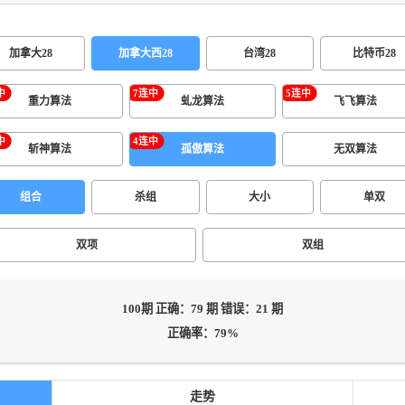
加拿大28
加拿大西28
台湾28
比特币28
重力算法
虬龙算法
飞飞算法
斩神算法
孤傲算法
无双算法
组合
杀组
大小
单双
双项
双组
100期 正确：79 期 错误：21 期
正确率：79%
走势