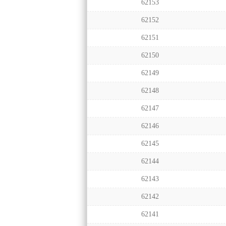
62153
62152
62151
62150
62149
62148
62147
62146
62145
62144
62143
62142
62141