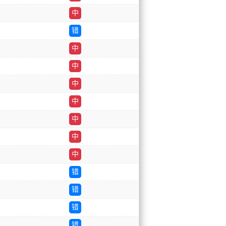
中
错
中
中
中
中
中
中
中
错
错
错
错