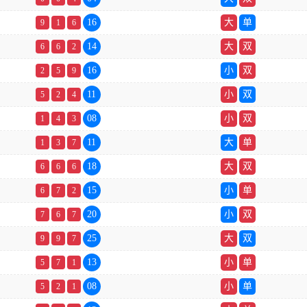
16
大
单
9
1
6
14
大
双
6
6
2
16
小
双
2
5
9
11
小
双
5
2
4
08
小
双
1
4
3
11
大
单
1
3
7
18
大
双
6
6
6
15
小
单
6
7
2
20
小
双
7
6
7
25
大
双
9
9
7
13
小
单
5
7
1
08
小
单
5
2
1