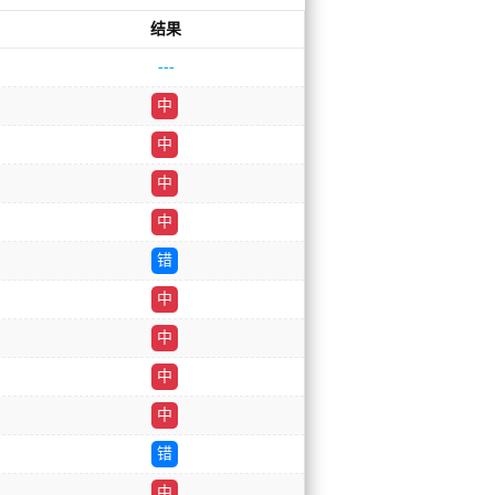
结果
---
中
中
中
中
错
中
中
中
中
错
中