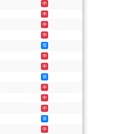
中
中
中
中
错
中
中
错
中
中
中
错
中