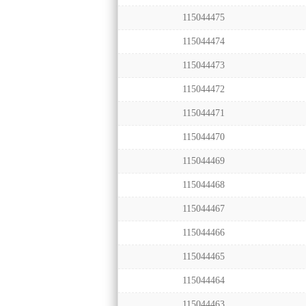
115044475
115044474
115044473
115044472
115044471
115044470
115044469
115044468
115044467
115044466
115044465
115044464
115044463