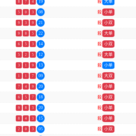
19
殺
大单
8
7
4
08
殺
小单
5
0
3
21
殺
小双
9
3
9
22
殺
大单
9
8
5
14
殺
小双
6
5
3
12
殺
大单
5
2
5
13
殺
小单
3
1
9
09
殺
大双
1
1
7
20
殺
小单
7
4
9
18
殺
小双
6
5
7
20
殺
小单
9
8
3
15
殺
小单
8
4
3
05
殺
小双
2
0
3