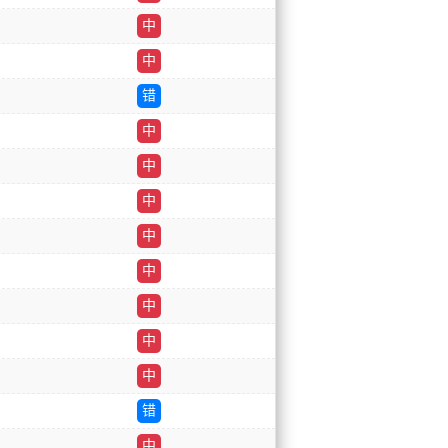
中
中
错
中
中
中
中
中
中
中
中
错
中