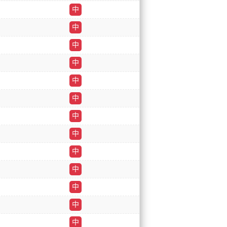
中
中
中
中
中
中
中
中
中
中
中
中
中