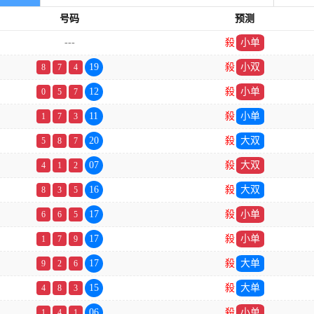
号码
预测
---
殺
小单
19
殺
小双
8
7
4
12
殺
小单
0
5
7
11
殺
小单
1
7
3
20
殺
大双
5
8
7
07
殺
大双
4
1
2
16
殺
大双
8
3
5
17
殺
小单
6
6
5
17
殺
小单
1
7
9
17
殺
大单
9
2
6
15
殺
大单
4
8
3
06
殺
小单
1
4
1