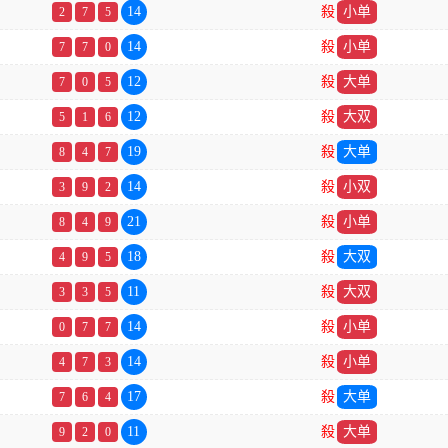
14
殺
小单
2
7
5
14
殺
小单
7
7
0
12
殺
大单
7
0
5
12
殺
大双
5
1
6
19
殺
大单
8
4
7
14
殺
小双
3
9
2
21
殺
小单
8
4
9
18
殺
大双
4
9
5
11
殺
大双
3
3
5
14
殺
小单
0
7
7
14
殺
小单
4
7
3
17
殺
大单
7
6
4
11
殺
大单
9
2
0