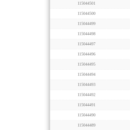
115044501
115044500
115044499
115044498
115044497
115044496
115044495
115044494
115044493
115044492
115044491
115044490
115044489