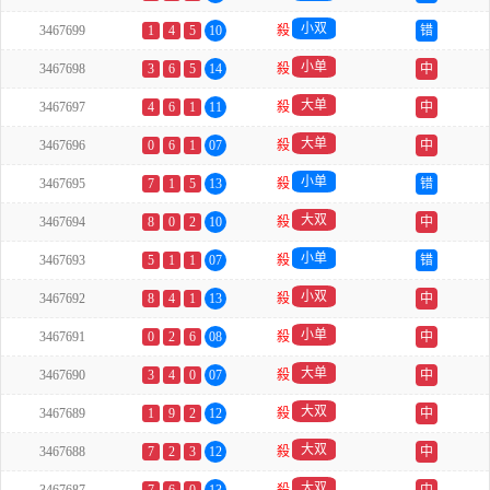
小双
3467699
1
4
5
10
殺
错
小单
3467698
3
6
5
14
殺
中
大单
3467697
4
6
1
11
殺
中
大单
3467696
0
6
1
07
殺
中
小单
3467695
7
1
5
13
殺
错
大双
3467694
8
0
2
10
殺
中
小单
3467693
5
1
1
07
殺
错
小双
3467692
8
4
1
13
殺
中
小单
3467691
0
2
6
08
殺
中
大单
3467690
3
4
0
07
殺
中
大双
3467689
1
9
2
12
殺
中
大双
3467688
7
2
3
12
殺
中
大双