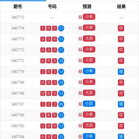
期号
号码
预测
结果
小单
3467775
---
殺
---
小单
3467774
1
9
2
12
殺
中
大双
3467773
4
3
8
15
殺
中
小单
3467772
4
4
9
17
殺
中
小双
3467771
6
9
4
19
殺
中
小单
3467770
1
9
3
13
殺
错
小单
3467769
8
9
3
20
殺
中
大双
3467768
9
0
4
13
殺
中
小双
3467767
1
2
3
06
殺
错
小单
3467766
5
8
9
22
殺
中
大双
3467765
3
4
6
13
殺
中
小单
3467764
6
4
3
13
殺
错