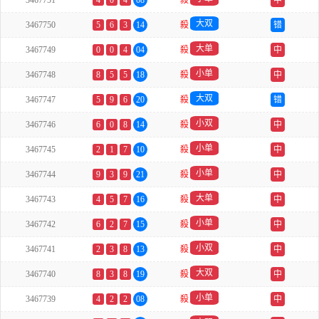
3467751
4
0
4
08
殺
中
大双
3467750
5
6
3
14
殺
错
大单
3467749
0
0
4
04
殺
中
小单
3467748
8
5
5
18
殺
中
大双
3467747
5
9
6
20
殺
错
小双
3467746
6
0
8
14
殺
中
小单
3467745
2
1
7
10
殺
中
小单
3467744
9
3
9
21
殺
中
大单
3467743
4
5
7
16
殺
中
小单
3467742
6
2
7
15
殺
中
小双
3467741
2
3
8
13
殺
中
大双
3467740
8
3
8
19
殺
中
小单
3467739
4
2
2
08
殺
中