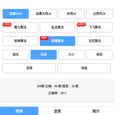
加拿大28
加拿大西28
台湾28
比特币28
重力算法
虬龙算法
飞飞算法
斩神算法
孤傲算法
无双算法
组合
杀组
大小
单双
双项
双组
100期 正确：80 期 错误：20 期
正确率：80%
预测
走势
统计