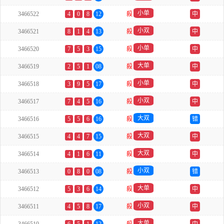
小单
3466522
4
0
8
12
殺
中
小双
3466521
8
1
4
13
殺
中
小单
3466520
7
5
3
15
殺
中
大单
3466519
2
5
1
08
殺
中
小单
3466518
3
9
5
17
殺
中
小双
3466517
7
4
5
16
殺
中
大双
3466516
5
5
6
16
殺
错
大双
3466515
4
4
7
15
殺
中
大双
3466514
4
1
6
11
殺
中
小双
3466513
0
8
0
08
殺
错
大单
3466512
5
3
6
14
殺
中
小双
3466511
4
5
8
17
殺
中
大单