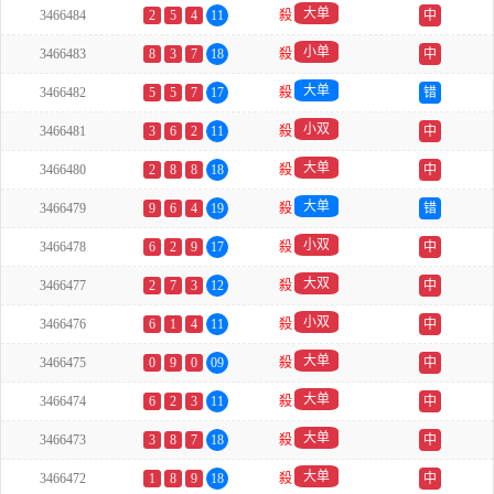
大单
3466484
2
5
4
11
殺
中
小单
3466483
8
3
7
18
殺
中
大单
3466482
5
5
7
17
殺
错
小双
3466481
3
6
2
11
殺
中
大单
3466480
2
8
8
18
殺
中
大单
3466479
9
6
4
19
殺
错
小双
3466478
6
2
9
17
殺
中
大双
3466477
2
7
3
12
殺
中
小双
3466476
6
1
4
11
殺
中
大单
3466475
0
9
0
09
殺
中
大单
3466474
6
2
3
11
殺
中
大单
3466473
3
8
7
18
殺
中
大单
3466472
1
8
9
18
殺
中