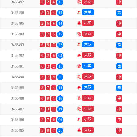
大双
3466497
3
2
6
11
殺
中
大单
3466496
8
3
4
15
殺
错
小单
3466495
2
6
6
14
殺
中
大双
3466494
3
7
5
15
殺
中
大双
3466493
6
9
7
22
殺
错
大双
3466492
0
2
6
08
殺
中
小单
3466491
6
3
2
11
殺
错
大双
3466490
5
7
9
21
殺
中
大双
3466489
3
7
4
14
殺
错
小双
3466488
6
9
1
16
殺
中
小双
3466487
9
3
7
19
殺
中
小双
3466486
2
7
0
09
殺
中
大双
3466485
5
9
7
21
殺
中