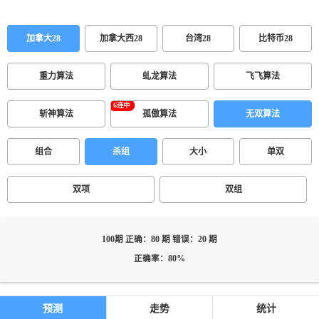
加拿大28
加拿大西28
台湾28
比特币28
重力算法
虬龙算法
飞飞算法
斩神算法
孤傲算法
无双算法
组合
杀组
大小
单双
双项
双组
100期 正确：80 期 错误：20 期
正确率：80%
预测
走势
统计