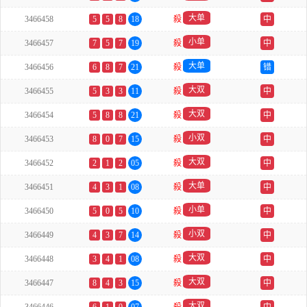
大单
3466458
5
5
8
18
殺
中
小单
3466457
7
5
7
19
殺
中
大单
3466456
6
8
7
21
殺
错
大双
3466455
5
3
3
11
殺
中
大双
3466454
5
8
8
21
殺
中
小双
3466453
8
0
7
15
殺
中
大双
3466452
2
1
2
05
殺
中
大单
3466451
4
3
1
08
殺
中
小单
3466450
5
0
5
10
殺
中
小双
3466449
4
3
7
14
殺
中
大双
3466448
3
4
1
08
殺
中
大双
3466447
8
4
3
15
殺
中
大双